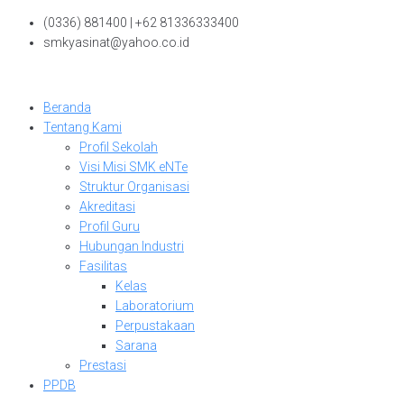
Skip
(0336) 881400 | +62 81336333400
to
smkyasinat@yahoo.co.id
content
Beranda
Tentang Kami
Profil Sekolah
Visi Misi SMK eNTe
Struktur Organisasi
Akreditasi
Profil Guru
Hubungan Industri
Fasilitas
Kelas
Laboratorium
Perpustakaan
Sarana
Prestasi
PPDB