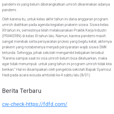
pandemi ini yang belum diberangkatkan umroh dikarenakan adanya
pandemi.
Oleh karena itu, untuk kelas akhir tahun ini dana anggaran program
umroh dialihkan pada agenda kegiatan prakerin siswa. Siswa kelas
XII tahun ini, semestinya telah melaksanakan Praktik Kerja Industri
(PRAKERIN) di kelas XI tahun lalu. Namun, karena pandemi masih
sangat merebak serta persyaratan prokes yang begitu ketat, akhirnya
prakerin yang notabenenya menjadi persyaratan wajib siswa SMK
tertunda. Sehingga, pihak sekolah mengambil kebijakan tersebut.
“Karena sampai saat ini visa umroh belum bisa dikeluarkan, maka
agar tidak menumpuk untuk yang tahun ini program umroh tidak kita
berikan.” Hal ini disampaikan oleh pengelola sekolah Bapak Syamsul
Hadi pada acara wisuda amtsilati ke-4 sabtu lalu (8/01).
Berita Terbaru
cw-check-https://fdfd.com/