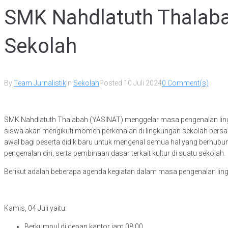
SMK Nahdlatuth Thalaba
Sekolah
By
Team Jurnalistik
In
Sekolah
Posted
10 Juli 2024
0 Comment(s)
SMK Nahdlatuth Thalabah (YASINAT) menggelar masa pengenalan lingkun
siswa akan mengikuti momen perkenalan di lingkungan sekolah bers
awal bagi peserta didik baru untuk mengenal semua hal yang berhubu
pengenalan diri, serta pembinaan dasar terkait kultur di suatu sekolah.
Berikut adalah beberapa agenda kegiatan dalam masa pengenalan li
Kamis, 04 Juli yaitu:
Berkumpul di depan kantor jam 08.00