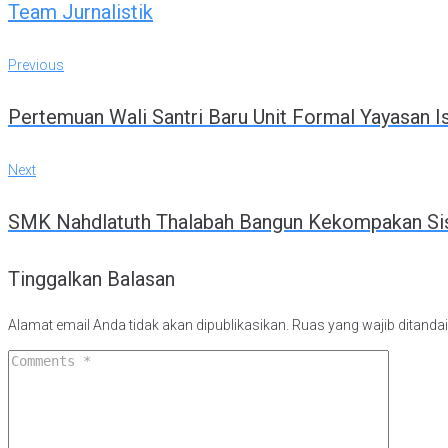
Team Jurnalistik
Previous
Navigasi
Previous
Pertemuan Wali Santri Baru Unit Formal Yayasan 
pos
Next
Next
SMK Nahdlatuth Thalabah Bangun Kekompakan Sis
Tinggalkan Balasan
Alamat email Anda tidak akan dipublikasikan.
Ruas yang wajib ditanda