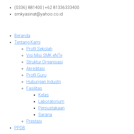
Skip
(0336) 881400 | +62 81336333400
to
smkyasinat@yahoo.co.id
content
Beranda
Tentang Kami
Profil Sekolah
Visi Misi SMK eNTe
Struktur Organisasi
Akreditasi
Profil Guru
Hubungan Industri
Fasilitas
Kelas
Laboratorium
Perpustakaan
Sarana
Prestasi
PPDB