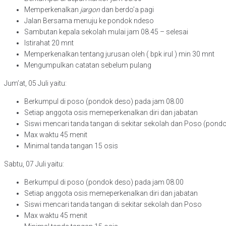
Memperkenalkan
jargon
dan berdo’a pagi
Jalan Bersama menuju ke pondok ndeso
Sambutan kepala sekolah mulai jam 08.45 – selesai
Istirahat 20 mnt
Memperkenalkan tentang jurusan oleh ( bpk irul ) min 30 mnt
Mengumpulkan catatan sebelum pulang
Jum’at, 05 Juli yaitu:
Berkumpul di poso (pondok deso) pada jam 08.00
Setiap anggota osis memeperkenalkan diri dan jabatan
Siswi mencari tanda tangan di sekitar sekolah dan Poso (pond
Max waktu 45 menit
Minimal tanda tangan 15 osis
Sabtu, 07 Juli yaitu:
Berkumpul di poso (pondok deso) pada jam 08.00
Setiap anggota osis memeperkenalkan diri dan jabatan
Siswi mencari tanda tangan di sekitar sekolah dan Poso
Max waktu 45 menit