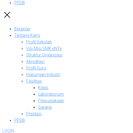
PPDB
Beranda
Tentang Kami
Profil Sekolah
Visi Misi SMK eNTe
Struktur Organisasi
Akreditasi
Profil Guru
Hubungan Industri
Fasilitas
Kelas
Laboratorium
Perpustakaan
Sarana
Prestasi
PPDB
LOGIN