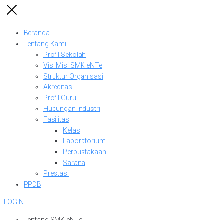
Beranda
Tentang Kami
Profil Sekolah
Visi Misi SMK eNTe
Struktur Organisasi
Akreditasi
Profil Guru
Hubungan Industri
Fasilitas
Kelas
Laboratorium
Perpustakaan
Sarana
Prestasi
PPDB
LOGIN
Tentang SMK eNTe