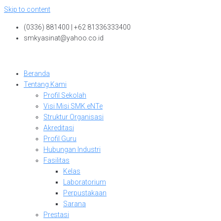
Skip to content
(0336) 881400 | +62 81336333400
smkyasinat@yahoo.co.id
Beranda
Tentang Kami
Profil Sekolah
Visi Misi SMK eNTe
Struktur Organisasi
Akreditasi
Profil Guru
Hubungan Industri
Fasilitas
Kelas
Laboratorium
Perpustakaan
Sarana
Prestasi