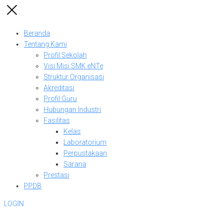
Beranda
Tentang Kami
Profil Sekolah
Visi Misi SMK eNTe
Struktur Organisasi
Akreditasi
Profil Guru
Hubungan Industri
Fasilitas
Kelas
Laboratorium
Perpustakaan
Sarana
Prestasi
PPDB
LOGIN