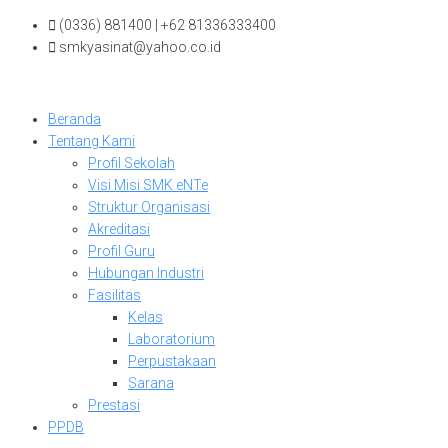
Skip
(0336) 881400 | +62 81336333400
to
smkyasinat@yahoo.co.id
content
Beranda
Tentang Kami
Profil Sekolah
Visi Misi SMK eNTe
Struktur Organisasi
Akreditasi
Profil Guru
Hubungan Industri
Fasilitas
Kelas
Laboratorium
Perpustakaan
Sarana
Prestasi
PPDB