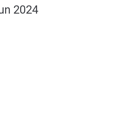
hun 2024