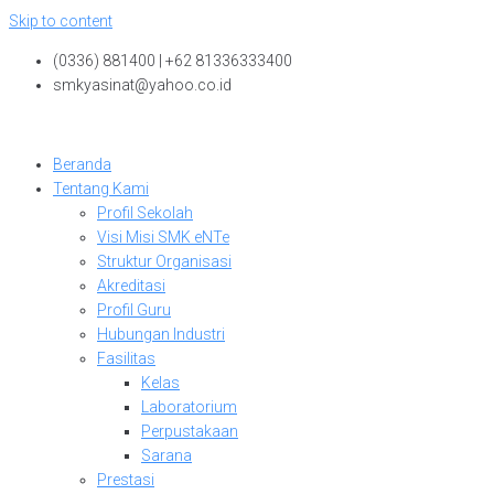
Skip to content
(0336) 881400 | +62 81336333400
smkyasinat@yahoo.co.id
Beranda
Tentang Kami
Profil Sekolah
Visi Misi SMK eNTe
Struktur Organisasi
Akreditasi
Profil Guru
Hubungan Industri
Fasilitas
Kelas
Laboratorium
Perpustakaan
Sarana
Prestasi