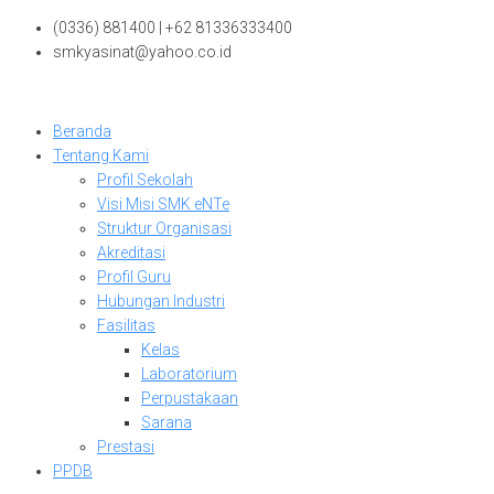
Skip
(0336) 881400 | +62 81336333400
to
smkyasinat@yahoo.co.id
content
Beranda
Tentang Kami
Profil Sekolah
Visi Misi SMK eNTe
Struktur Organisasi
Akreditasi
Profil Guru
Hubungan Industri
Fasilitas
Kelas
Laboratorium
Perpustakaan
Sarana
Prestasi
PPDB