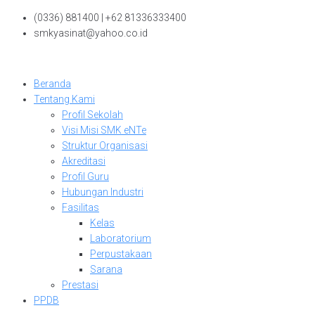
Skip
(0336) 881400 | +62 81336333400
to
smkyasinat@yahoo.co.id
content
Beranda
Tentang Kami
Profil Sekolah
Visi Misi SMK eNTe
Struktur Organisasi
Akreditasi
Profil Guru
Hubungan Industri
Fasilitas
Kelas
Laboratorium
Perpustakaan
Sarana
Prestasi
PPDB