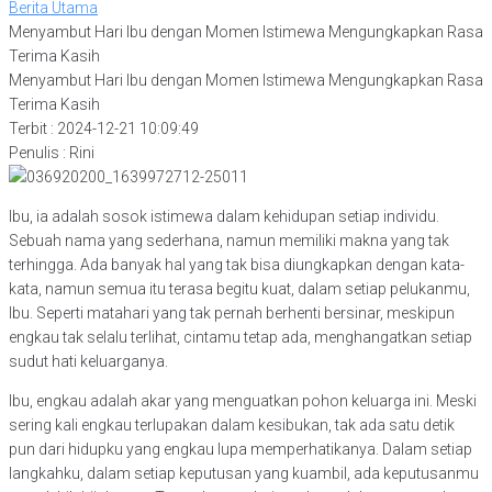
Berita Utama
Menyambut Hari Ibu dengan Momen Istimewa Mengungkapkan Rasa
Terima Kasih
Menyambut Hari Ibu dengan Momen Istimewa Mengungkapkan Rasa
Terima Kasih
Terbit : 2024-12-21 10:09:49
Penulis : Rini
Ibu, ia adalah sosok istimewa dalam kehidupan setiap individu.
Sebuah nama yang sederhana, namun memiliki makna yang tak
terhingga. Ada banyak hal yang tak bisa diungkapkan dengan kata-
kata, namun semua itu terasa begitu kuat, dalam setiap pelukanmu,
Ibu. Seperti matahari yang tak pernah berhenti bersinar, meskipun
engkau tak selalu terlihat, cintamu tetap ada, menghangatkan setiap
sudut hati keluarganya.
Ibu, engkau adalah akar yang menguatkan pohon keluarga ini. Meski
sering kali engkau terlupakan dalam kesibukan, tak ada satu detik
pun dari hidupku yang engkau lupa memperhatikanya. Dalam setiap
langkahku, dalam setiap keputusan yang kuambil, ada keputusanmu