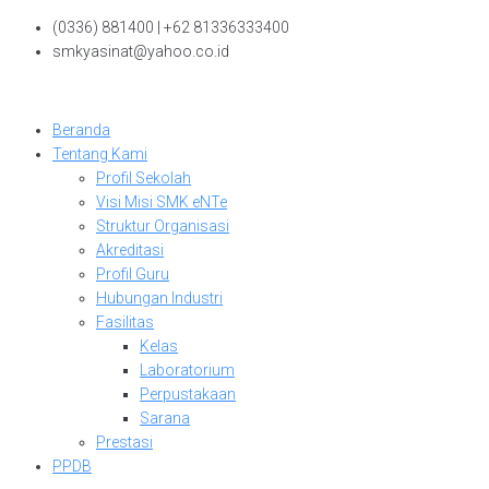
Skip
(0336) 881400 | +62 81336333400
to
smkyasinat@yahoo.co.id
content
Beranda
Tentang Kami
Profil Sekolah
Visi Misi SMK eNTe
Struktur Organisasi
Akreditasi
Profil Guru
Hubungan Industri
Fasilitas
Kelas
Laboratorium
Perpustakaan
Sarana
Prestasi
PPDB