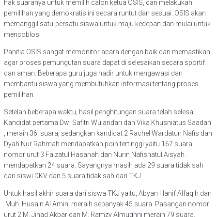
hak suaranya untuk memilih calon ketua OSIS, dan melakukan
pemilihan yang demokratis ini secara runtut dan sesuai. OSIS akan
memanggil satu-persatu siswa untuk maju kedepan dan mulai untuk
mencoblos.
Panitia OSIS sangat memonitor acara dengan baik dan memastikan
agar proses pemungutan suara dapat di selesaikan secara sportif
dan aman. Beberapa guru juga hadir untuk mengawasi dan
membantu siswa yang membutuhkan informasi tentang proses
pemilihan.
Setelah beberapa waktu, hasil penghitungan suara telah selesai.
Kandidat pertama Dwi Safitri Wulandari dan Vika Khusniatus Saadah
, meraih 36 suara, sedangkan kandidat 2 Rachel Wardatun Nafis dan
Dyah Nur Rahmah mendapatkan poin tertinggi yaitu 167 suara,
nomor urut 3 Faizatul Hasanah dan Nurin Nafishatul Aisyah.
mendapatkan 24 suara. Sayangnya masih ada 29 suara tidak sah
dari siswi DKV dan 5 suara tidak sah dari TKJ.
Untuk hasil akhir suara dari siswa TKJ yaitu, Abyan Hanif Alfaqih dan
Muh. Husain Al Amin, meraih sebanyak 45 suara. Pasangan nomor
urut 2 M. Jihad Akbar dan M. Ramzy Almughni meraih 79 suara.