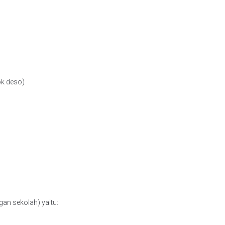
ok deso)
an sekolah) yaitu: