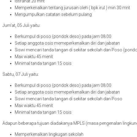
Istirahat 20 mnt
Memperkenalkan tentang jurusan oleh ( bpk irul ) min 30 mnt
Mengumpulkan catatan sebelum pulang
Jum’at, 05 Juli yaitu:
Berkumpul di poso (pondok deso) pada jam 08.00
Setiap anggota osis memeperkenalkan diri dan jabatan
Siswi mencari tanda tangan di sekitar sekolah dan Poso (pond
Max waktu 45 menit
Minimal tanda tangan 15 osis
Sabtu, 07 Juli yaitu:
Berkumpul di poso (pondok deso) pada jam 08.00
Setiap anggota osis memeperkenalkan diri dan jabatan
Siswi mencari tanda tangan di sekitar sekolah dan Poso
Max waktu 45 menit
Minimal tanda tangan 15 osis
Adapun beberapa tujuan diadakanya MPLS (masa pengenalan lingkung
Memperkenalkan lingkugan sekolah