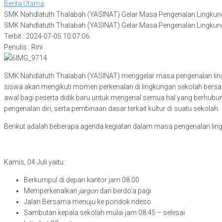
Berita Utama
SMK Nahdlatuth Thalabah (YASINAT) Gelar Masa Pengenalan Lingkun
SMK Nahdlatuth Thalabah (YASINAT) Gelar Masa Pengenalan Lingkun
Terbit : 2024-07-05 10:07:06
Penulis : Rini
SMK Nahdlatuth Thalabah (YASINAT) menggelar masa pengenalan lingkun
siswa akan mengikuti momen perkenalan di lingkungan sekolah bers
awal bagi peserta didik baru untuk mengenal semua hal yang berhubu
pengenalan diri, serta pembinaan dasar terkait kultur di suatu sekolah.
Berikut adalah beberapa agenda kegiatan dalam masa pengenalan li
Kamis, 04 Juli yaitu:
Berkumpul di depan kantor jam 08.00
Memperkenalkan
jargon
dan berdo’a pagi
Jalan Bersama menuju ke pondok ndeso
Sambutan kepala sekolah mulai jam 08.45 – selesai