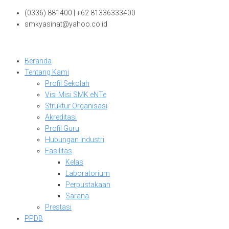
Skip
(0336) 881400 | +62 81336333400
to
smkyasinat@yahoo.co.id
content
Beranda
Tentang Kami
Profil Sekolah
Visi Misi SMK eNTe
Struktur Organisasi
Akreditasi
Profil Guru
Hubungan Industri
Fasilitas
Kelas
Laboratorium
Perpustakaan
Sarana
Prestasi
PPDB