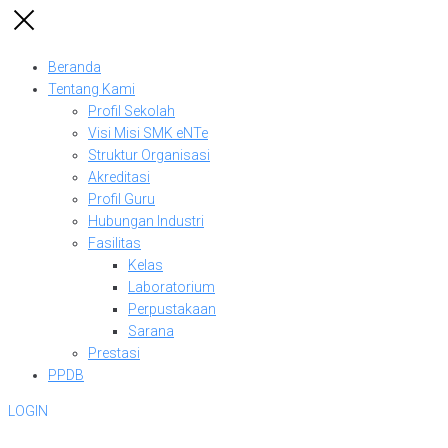
Beranda
Tentang Kami
Profil Sekolah
Visi Misi SMK eNTe
Struktur Organisasi
Akreditasi
Profil Guru
Hubungan Industri
Fasilitas
Kelas
Laboratorium
Perpustakaan
Sarana
Prestasi
PPDB
LOGIN