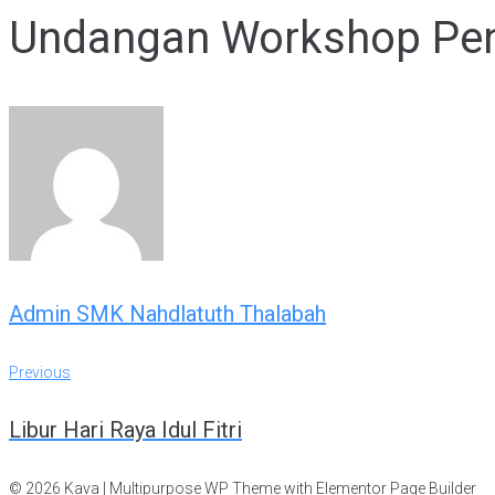
Undangan Workshop Pen
Admin SMK Nahdlatuth Thalabah
Previous
Navigasi
Previous
Libur Hari Raya Idul Fitri
pos
© 2026 Kava | Multipurpose WP Theme with Elementor Page Builder