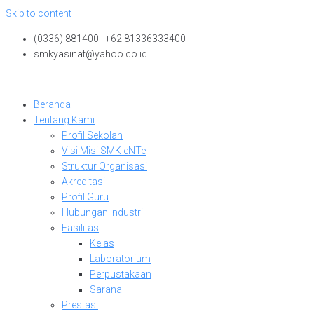
Skip to content
(0336) 881400 | +62 81336333400
smkyasinat@yahoo.co.id
Beranda
Tentang Kami
Profil Sekolah
Visi Misi SMK eNTe
Struktur Organisasi
Akreditasi
Profil Guru
Hubungan Industri
Fasilitas
Kelas
Laboratorium
Perpustakaan
Sarana
Prestasi