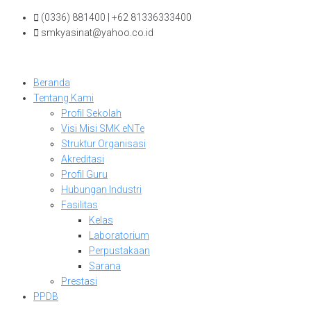
Skip
(0336) 881400 | +62 81336333400
to
smkyasinat@yahoo.co.id
content
Beranda
Tentang Kami
Profil Sekolah
Visi Misi SMK eNTe
Struktur Organisasi
Akreditasi
Profil Guru
Hubungan Industri
Fasilitas
Kelas
Laboratorium
Perpustakaan
Sarana
Prestasi
PPDB