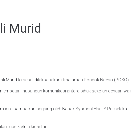
i Murid
Wali Murid tersebut dilaksanakan di halaman Pondok Ndeso (POSO).
n menjembatani hubungan komunikasi antara pihak sekolah dengan wali
am ini disampaikan angsing oleh Bapak Syamsul Hadi S.Pd. selaku
an musik etnic kinanthi.