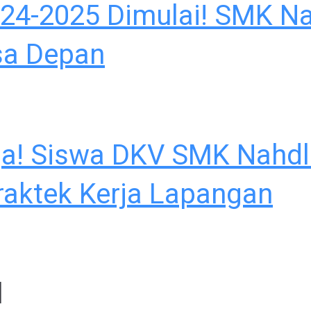
024-2025 Dimulai! SMK N
sa Depan
rja! Siswa DKV SMK Nahd
raktek Kerja Lapangan
l