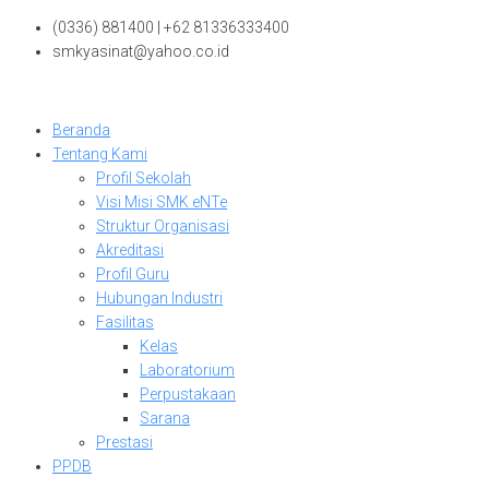
Skip
(0336) 881400 | +62 81336333400
to
smkyasinat@yahoo.co.id
content
Beranda
Tentang Kami
Profil Sekolah
Visi Misi SMK eNTe
Struktur Organisasi
Akreditasi
Profil Guru
Hubungan Industri
Fasilitas
Kelas
Laboratorium
Perpustakaan
Sarana
Prestasi
PPDB