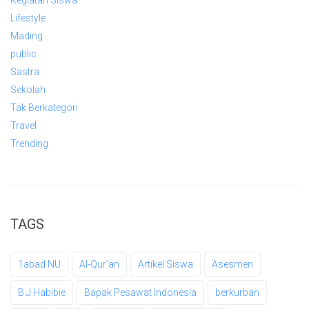
Kegiatan Siswa
Lifestyle
Mading
public
Sastra
Sekolah
Tak Berkategori
Travel
Trending
TAGS
1abad NU
Al-Qur'an
Artikel Siswa
Asesmen
B.J Habibie
Bapak Pesawat Indonesia
berkurban