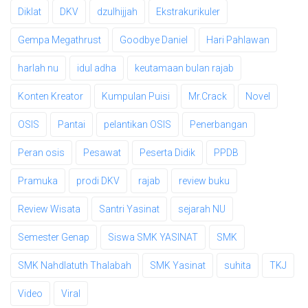
Diklat
DKV
dzulhijjah
Ekstrakurikuler
Gempa Megathrust
Goodbye Daniel
Hari Pahlawan
harlah nu
idul adha
keutamaan bulan rajab
Konten Kreator
Kumpulan Puisi
Mr.Crack
Novel
OSIS
Pantai
pelantikan OSIS
Penerbangan
Peran osis
Pesawat
Peserta Didik
PPDB
Pramuka
prodi DKV
rajab
review buku
Review Wisata
Santri Yasinat
sejarah NU
Semester Genap
Siswa SMK YASINAT
SMK
SMK Nahdlatuth Thalabah
SMK Yasinat
suhita
TKJ
Video
Viral