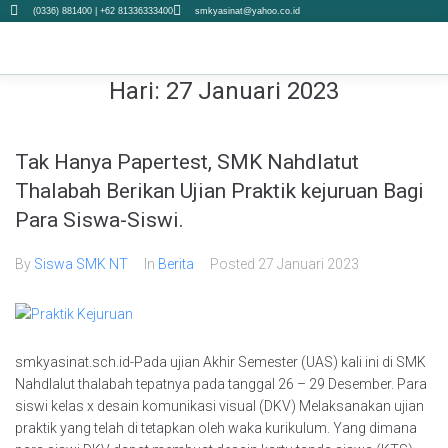
(0336) 881400 | +62 81336333400
smkyasinat@yahoo.co.id
Hari:
27 Januari 2023
Tak Hanya Papertest, SMK Nahdlatut
Thalabah Berikan Ujian Praktik kejuruan Bagi
Para Siswa-Siswi.
By
Siswa SMK NT
In
Berita
Posted
27 Januari 2023
smkyasinat.sch.id-Pada ujian Akhir Semester (UAS) kali ini di SMK
Nahdlalut thalabah tepatnya pada tanggal 26 – 29 Desember. Para
siswi kelas x desain komunikasi visual (DKV) Melaksanakan ujian
praktik yang telah di tetapkan oleh waka kurikulum. Yang dimana