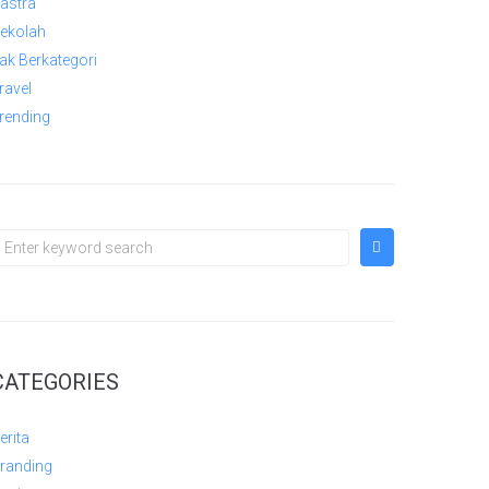
astra
ekolah
ak Berkategori
ravel
rending
CATEGORIES
erita
randing