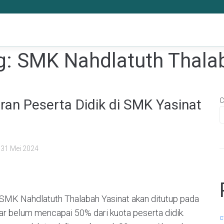
g:
SMK Nahdlatuth Thala
aran Peserta Didik di SMK Yasinat
C
d
31 Mei 2024
 SMK Nahdlatuth Thalabah Yasinat akan ditutup pada
ftar belum mencapai 50% dari kuota peserta didik.
c