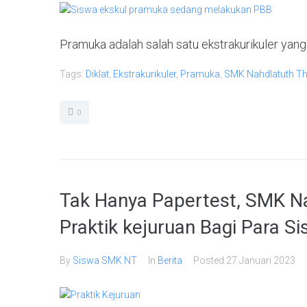
Pramuka adalah salah satu ekstrakurikuler yan
Tags:
Diklat
,
Ekstrakurikuler
,
Pramuka
,
SMK Nahdlatuth T
0
Tak Hanya Papertest, SMK Na
Praktik kejuruan Bagi Para Si
By
Siswa SMK NT
In
Berita
Posted
27 Januari 2023