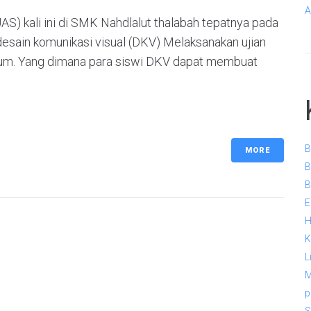
A
AS) kali ini di SMK Nahdlalut thalabah tepatnya pada
desain komunikasi visual (DKV) Melaksanakan ujian
kulum. Yang dimana para siswi DKV dapat membuat
B
MORE
B
B
E
H
K
L
M
p