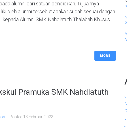
N
pada alumni dari satuan pendidikan. Tujuannya
P
iki oleh alumni tersebut apakah sudah sesuai dengan
N
kan kepada Alumni SMK Nahdlatuth Thalabah Khusus
P
M
A
MORE
 Ekskul Pramuka SMK Nahdlatuth
J
N
O
ori
Posted
13 Februari 2023
J
J