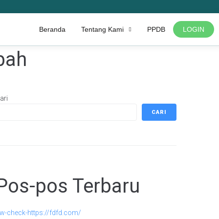
Beranda
Tentang Kami
PPDB
LOGIN
bah
ari
CARI
Pos-pos Terbaru
w-check-https://fdfd.com/