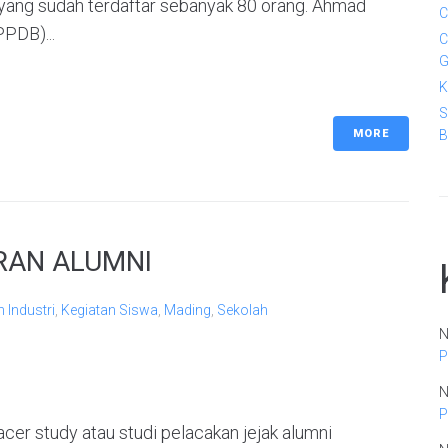
k yang sudah terdaftar sebanyak 80 orang. Ahmad
C
PPDB)...
C
G
K
S
MORE
B
RAN ALUMNI
 Industri
,
Kegiatan Siswa
,
Mading
,
Sekolah
N
P
N
P
tudy atau studi pelacakan jejak alumni