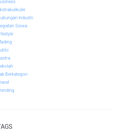
usiness
kstrakulikuler
ubungan Industri
egiatan Siswa
ifestyle
ading
ublic
astra
ekolah
ak Berkategori
ravel
rending
TAGS