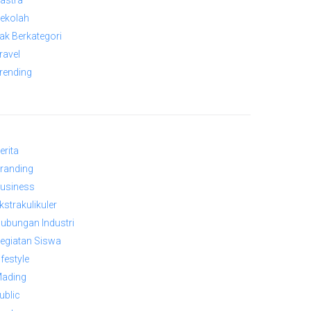
astra
ekolah
ak Berkategori
ravel
rending
erita
randing
usiness
kstrakulikuler
ubungan Industri
egiatan Siswa
ifestyle
ading
ublic