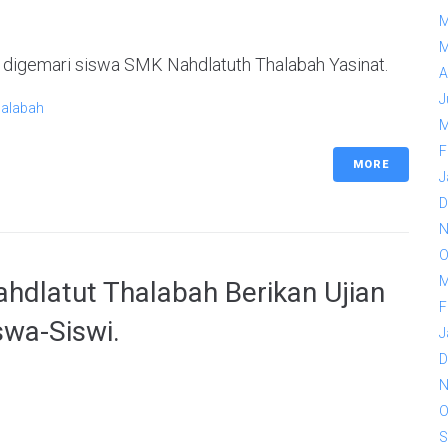
M
M
g digemari siswa SMK Nahdlatuth Thalabah Yasinat.
A
J
halabah
M
F
MORE
J
D
N
O
M
hdlatut Thalabah Berikan Ujian
F
swa-Siswi.
J
D
N
O
S