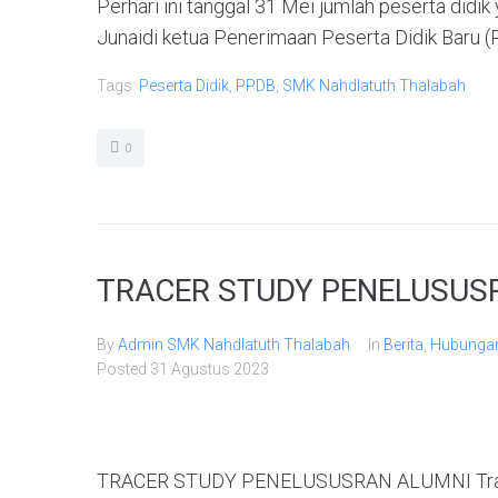
Perhari ini tanggal 31 Mei jumlah peserta didi
Junaidi ketua Penerimaan Peserta Didik Baru (
Tags:
Peserta Didik
,
PPDB
,
SMK Nahdlatuth Thalabah
0
TRACER STUDY PENELUSUS
By
Admin SMK Nahdlatuth Thalabah
In
Berita
,
Hubungan
Posted
31 Agustus 2023
TRACER STUDY PENELUSUSRAN ALUMNI Tracer s