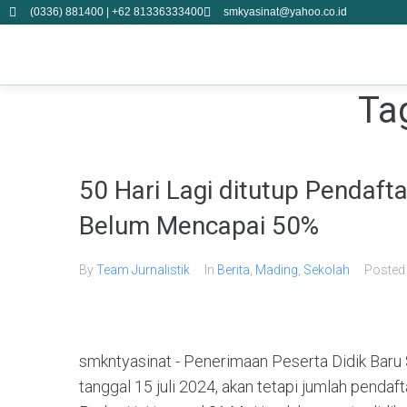
(0336) 881400 | +62 81336333400
smkyasinat@yahoo.co.id
Ta
50 Hari Lagi ditutup Pendaft
Belum Mencapai 50%
By
Team Jurnalistik
In
Berita
,
Mading
,
Sekolah
Poste
smkntyasinat - Penerimaan Peserta Didik Baru
tanggal 15 juli 2024, akan tetapi jumlah penda