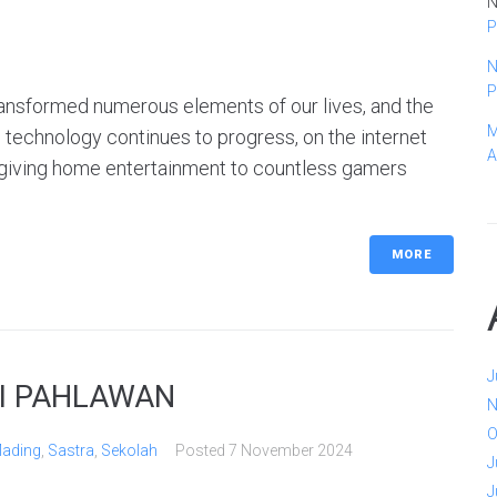
N
P
N
P
 transformed numerous elements of our lives, and the
M
 technology continues to progress, on the internet
A
 giving home entertainment to countless gamers
MORE
J
RI PAHLAWAN
N
O
ading
,
Sastra
,
Sekolah
Posted
7 November 2024
J
J