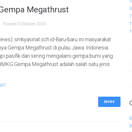
S
 Gempa Megathrust
S
T
Posted
3 Oktober 2024
T
T
News). smkyasinat.sch.id-Baru-baru ini masyarakat
inya Gempa Megathrust di pulau Jawa. Indonesia
 api pasifik dan sering mengalami gempa bumi yang
BMKG Gempa Megathrust adalah salah satu jenis
NAT
MORE
B
B