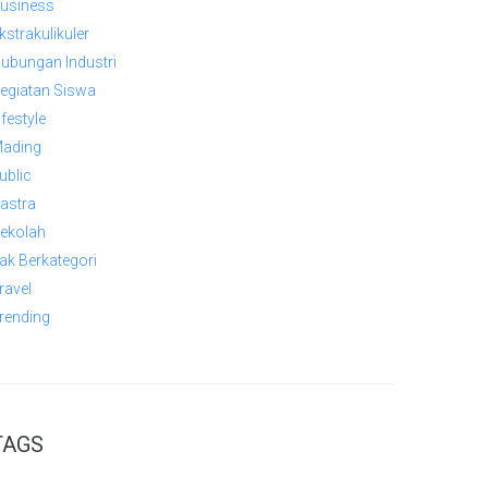
usiness
kstrakulikuler
ubungan Industri
egiatan Siswa
ifestyle
ading
ublic
astra
ekolah
ak Berkategori
ravel
rending
TAGS