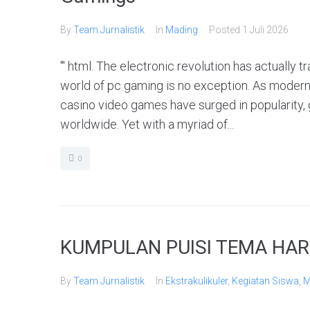
By
Team Jurnalistik
In
Mading
Posted
1 Juli 2026
"' html. The electronic revolution has actually
world of pc gaming is no exception. As modern
casino video games have surged in popularity,
worldwide. Yet with a myriad of...
0
KUMPULAN PUISI TEMA HA
By
Team Jurnalistik
In
Ekstrakulikuler
,
Kegiatan Siswa
,
M