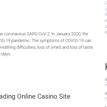
C
C
G
K
S
B
he coronavirus SARS-CoV-2. In January 2020, the
COVID-19 pandemic. The symptoms of COVID‑19 can
reathing difficulties, loss of smell, and loss of taste.
days...
N
P
N
ading Online Casino Site
P