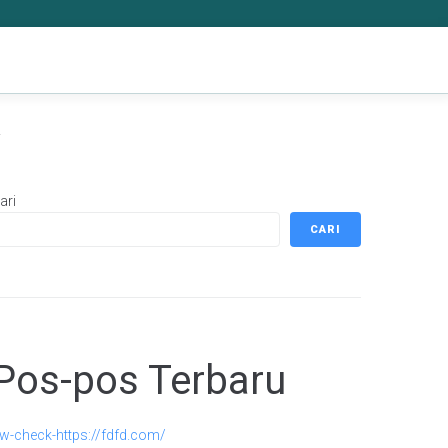
k
ari
CARI
Pos-pos Terbaru
w-check-https://fdfd.com/