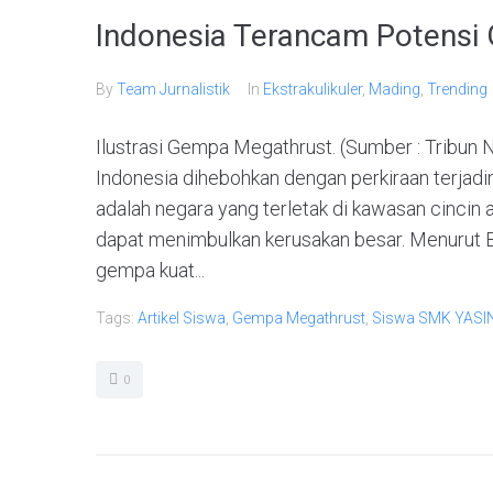
Indonesia Terancam Potensi
By
Team Jurnalistik
In
Ekstrakulikuler
,
Mading
,
Trending
Ilustrasi Gempa Megathrust. (Sumber : Tribun 
Indonesia dihebohkan dengan perkiraan terjad
adalah negara yang terletak di kawasan cincin
dapat menimbulkan kerusakan besar. Menurut 
gempa kuat...
Tags:
Artikel Siswa
,
Gempa Megathrust
,
Siswa SMK YASI
0