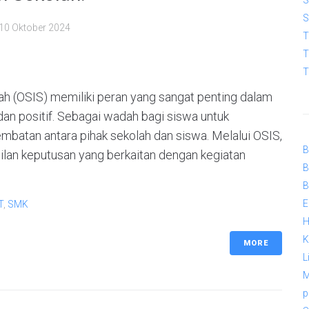
S
S
10 Oktober 2024
T
T
T
lah (OSIS) memiliki peran yang sangat penting dalam
an positif. Sebagai wadah bagi siswa untuk
embatan antara pihak sekolah dan siswa. Melalui OSIS,
B
ilan keputusan yang berkaitan dengan kegiatan
B
B
E
T
,
SMK
H
K
MORE
L
M
p