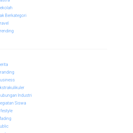
astra
ekolah
ak Berkategori
ravel
rending
erita
randing
usiness
kstrakulikuler
ubungan Industri
egiatan Siswa
ifestyle
ading
ublic