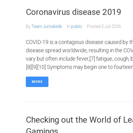
Coronavirus disease 2019
By
Team Jurnalistik
In
public
Posted
3 Juli 2026
COVID-19 is a contagious disease caused by t
disease spread worldwide, resulting in the 
vary but often include fever,[7] fatigue, cough, b
[8][9][10] Symptoms may begin one to fourteen 
MORE
Checking out the World of Le
Gamings