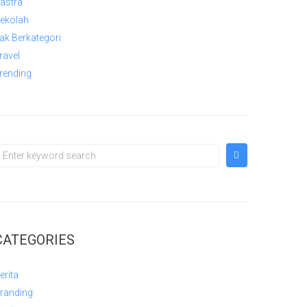
astra
ekolah
ak Berkategori
ravel
rending
CATEGORIES
erita
randing