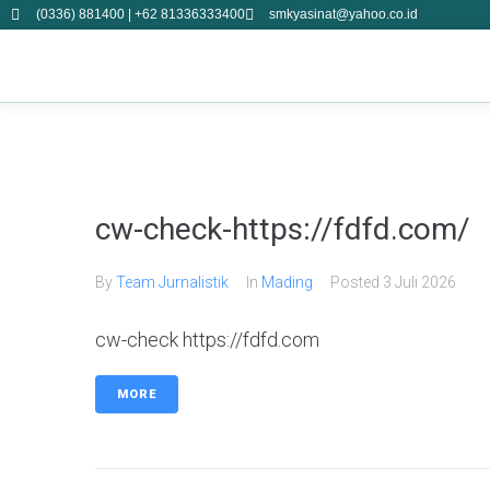
(0336) 881400 | +62 81336333400
smkyasinat@yahoo.co.id
cw-check-https://fdfd.com/
By
Team Jurnalistik
In
Mading
Posted
3 Juli 2026
cw-check https://fdfd.com
MORE