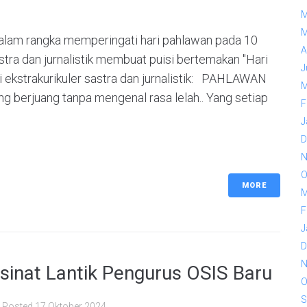
M
M
 rangka memperingati hari pahlawan pada 10
A
tra dan jurnalistik membuat puisi bertemakan "Hari
J
wi ekstrakurikuler sastra dan jurnalistik: PAHLAWAN
M
ng berjuang tanpa mengenal rasa lelah.. Yang setiap
F
J
D
N
O
MORE
M
F
J
D
N
inat Lantik Pengurus OSIS Baru
O
S
Posted
17 Oktober 2024