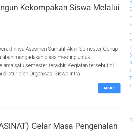
B
angun Kekompakan Siswa Melalui
E
H
K
L
M
p
berakhirnya Asasmen Sumatif Akhir Semester Genap
S
halabah mengadakan class meeting untuk
S
elama satu semester terakhir. Kegiatan tersebut di
T
 di atur oleh Organisasi Siswa Intra...
T
T
MORE
ASINAT) Gelar Masa Pengenalan