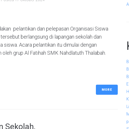
A
akan pelantikan dan pelepasan Organisasi Siswa
 tersebut berlangsung di lapangan sekolah dan
ara siswa. Acara pelantikan itu dimulai dengan
n oleh grup Al Fatihah SMK Nahdlatuth Thalabah.
B
B
B
E
MORE
H
K
L
M
p
n Sekolah.