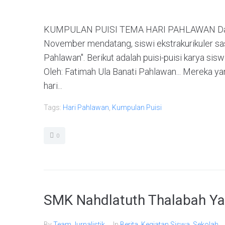
KUMPULAN PUISI TEMA HARI PAHLAWAN Dalam
November mendatang, siswi ekstrakurikuler sas
Pahlawan". Berikut adalah puisi-puisi karya sis
Oleh: Fatimah Ula Banati Pahlawan... Mereka ya
hari...
Tags:
Hari Pahlawan
,
Kumpulan Puisi
0
SMK Nahdlatuth Thalabah Yas
By
Team Jurnalistik
In
Berita
,
Kegiatan Siswa
,
Sekolah