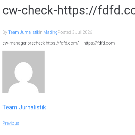
cw-check-https://fdfd.
By
Team Jurnalistik
In
Mading
Posted
3 Juli 2026
cw-manager precheck https://fdfd.com/ – https://fdfd.com
Team Jurnalistik
Previous
Navigasi
Previous