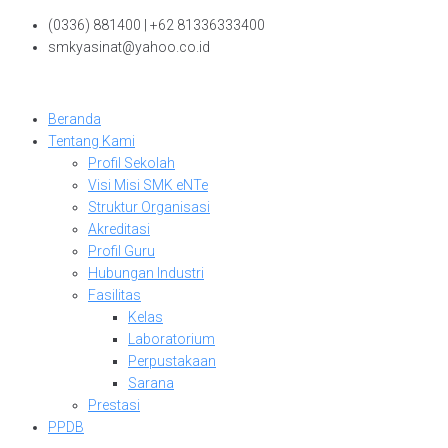
Skip
(0336) 881400 | +62 81336333400
to
smkyasinat@yahoo.co.id
content
Beranda
Tentang Kami
Profil Sekolah
Visi Misi SMK eNTe
Struktur Organisasi
Akreditasi
Profil Guru
Hubungan Industri
Fasilitas
Kelas
Laboratorium
Perpustakaan
Sarana
Prestasi
PPDB