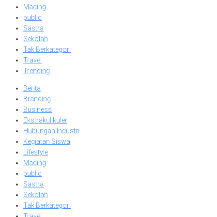
Mading
public
Sastra
Sekolah
Tak Berkategori
Travel
Trending
Berita
Branding
Business
Ekstrakulikuler
Hubungan Industri
Kegiatan Siswa
Lifestyle
Mading
public
Sastra
Sekolah
Tak Berkategori
Travel