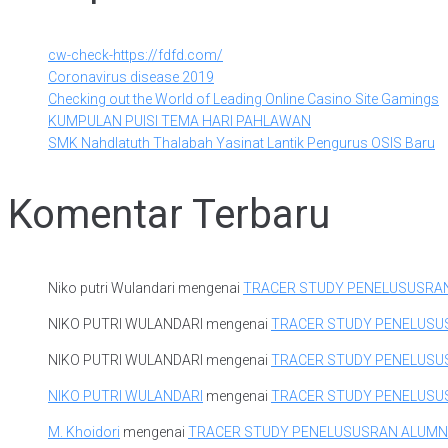
cw-check-https://fdfd.com/
Coronavirus disease 2019
Checking out the World of Leading Online Casino Site Gamings
KUMPULAN PUISI TEMA HARI PAHLAWAN
SMK Nahdlatuth Thalabah Yasinat Lantik Pengurus OSIS Baru
Komentar Terbaru
Niko putri Wulandari
mengenai
TRACER STUDY PENELUSUSRA
NIKO PUTRI WULANDARI
mengenai
TRACER STUDY PENELUSU
NIKO PUTRI WULANDARI
mengenai
TRACER STUDY PENELUSU
NIKO PUTRI WULANDARI
mengenai
TRACER STUDY PENELUSU
M. Khoidori
mengenai
TRACER STUDY PENELUSUSRAN ALUMN