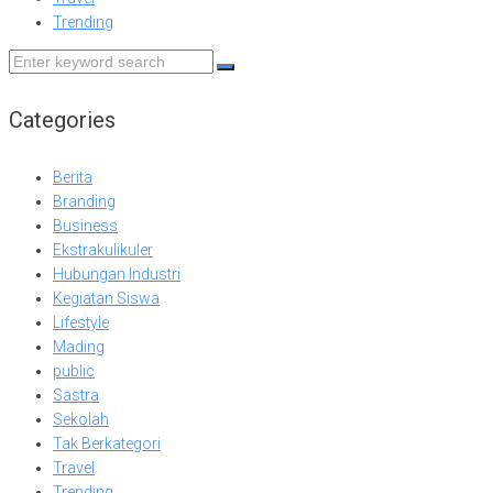
Trending
Search
for:
Categories
Berita
Branding
Business
Ekstrakulikuler
Hubungan Industri
Kegiatan Siswa
Lifestyle
Mading
public
Sastra
Sekolah
Tak Berkategori
Travel
Trending