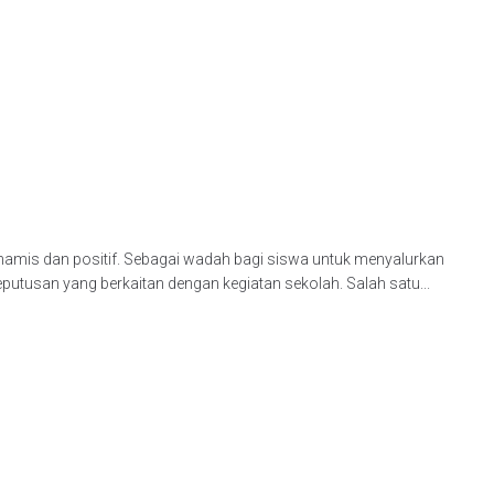
inamis dan positif. Sebagai wadah bagi siswa untuk menyalurkan
eputusan yang berkaitan dengan kegiatan sekolah. Salah satu...