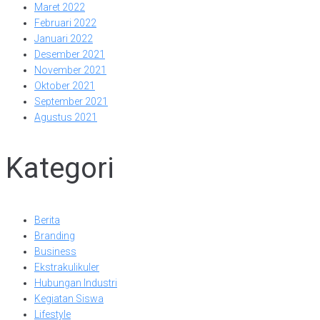
Maret 2022
Februari 2022
Januari 2022
Desember 2021
November 2021
Oktober 2021
September 2021
Agustus 2021
Kategori
Berita
Branding
Business
Ekstrakulikuler
Hubungan Industri
Kegiatan Siswa
Lifestyle