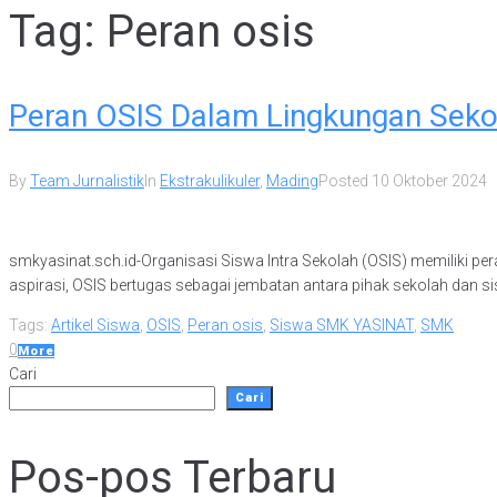
Tag:
Peran osis
Peran OSIS Dalam Lingkungan Seko
By
Team Jurnalistik
In
Ekstrakulikuler
,
Mading
Posted
10 Oktober 2024
smkyasinat.sch.id-Organisasi Siswa Intra Sekolah (OSIS) memiliki p
aspirasi, OSIS bertugas sebagai jembatan antara pihak sekolah dan si
Tags:
Artikel Siswa
,
OSIS
,
Peran osis
,
Siswa SMK YASINAT
,
SMK
0
More
Cari
Cari
Pos-pos Terbaru