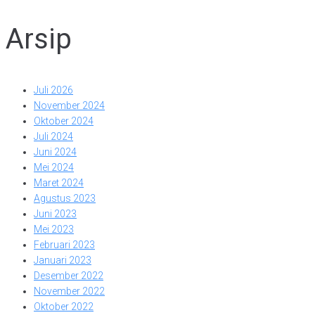
Arsip
Juli 2026
November 2024
Oktober 2024
Juli 2024
Juni 2024
Mei 2024
Maret 2024
Agustus 2023
Juni 2023
Mei 2023
Februari 2023
Januari 2023
Desember 2022
November 2022
Oktober 2022