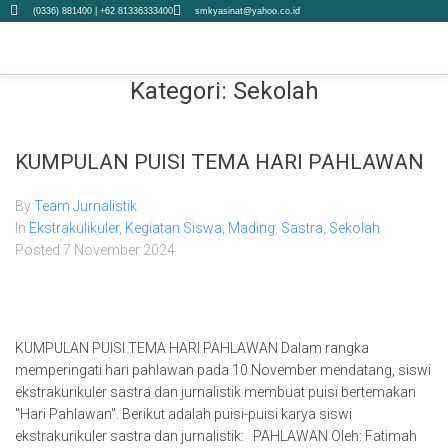
(0336) 881400 | +62 81336333400
smkyasinat@yahoo.co.id
Kategori:
Sekolah
KUMPULAN PUISI TEMA HARI PAHLAWAN
By
Team Jurnalistik
In
Ekstrakulikuler
,
Kegiatan Siswa
,
Mading
,
Sastra
,
Sekolah
Posted
7 November 2024
KUMPULAN PUISI TEMA HARI PAHLAWAN Dalam rangka
memperingati hari pahlawan pada 10 November mendatang, siswi
ekstrakurikuler sastra dan jurnalistik membuat puisi bertemakan
"Hari Pahlawan". Berikut adalah puisi-puisi karya siswi
ekstrakurikuler sastra dan jurnalistik: PAHLAWAN Oleh: Fatimah