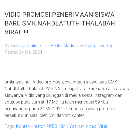
VIDIO PROMOSI PENERIMAAN SISWA
BARU SMK NAHDLATUTH THALABAH
VIRAL!!!!
By
Team Jurnalistik
In
Berita
,
Mading
,
Sekolah
,
Trending
Posted
24 Mei 2024
smkntyasinat- Video promosi penerimaan siswa baru SMK
Nahdlatuth Thalabah YASINAT menjadi viral karena kreatifitas para
siswanya. Vidio yang diunggah di media sosial instagram dan
youtube pada Jum'at, 17 Mei itu telah mencapai 59 ribu
penayangan pada 24 Mei 2024. Pembuatan video promosi
tersebut di inisiasi oleh Dini dan tim konten...
Tags:
Konten Kreator
,
PPDB
,
SMK Yasinat
,
Video
,
Viral