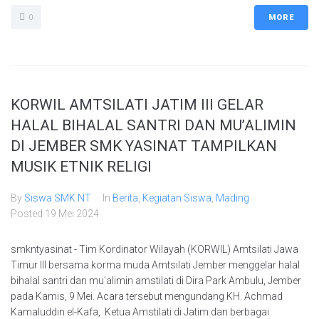
0
MORE
KORWIL AMTSILATI JATIM III GELAR
HALAL BIHALAL SANTRI DAN MU’ALIMIN
DI JEMBER SMK YASINAT TAMPILKAN
MUSIK ETNIK RELIGI
By
Siswa SMK NT
In
Berita
,
Kegiatan Siswa
,
Mading
Posted
19 Mei 2024
smkntyasinat - Tim Kordinator Wilayah (KORWIL) Amtsilati Jawa
Timur III bersama korma muda Amtsilati Jember menggelar halal
bihalal santri dan mu'alimin amstilati di Dira Park Ambulu, Jember
pada Kamis, 9 Mei. Acara tersebut mengundang KH. Achmad
Kamaluddin el-Kafa, Ketua Amstilati di Jatim dan berbagai