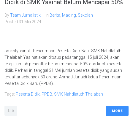
Didik di SMK Yasinat Belum Mencapai 50%
By
Team Jurnalistik
In
Berita
,
Mading
,
Sekolah
Posted
31 Mei 2024
smkntyasinat - Penerimaan Peserta Didik Baru SMK Nahdlatuth
Thalabah Yasinat akan ditutup pada tanggal 15 juli 2024, akan
tetapi jumlah pendaftar belum mencapai 50% dari kuota peserta
didik. Perhari ini tanggal 31 Mei jumlah peserta didik yang sudah
terdaftar sebanyak 80 orang. Ahmad Junaidi ketua Penerimaan
Peserta Didik Baru (PPDB)...
Tags:
Peserta Didik
,
PPDB
,
SMK Nahdlatuth Thalabah
0
MORE