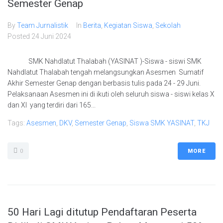
Semester Genap
By
Team Jurnalistik
In
Berita
,
Kegiatan Siswa
,
Sekolah
Posted
24 Juni 2024
SMK Nahdlatut Thalabah (YASINAT )-Siswa - siswi SMK
Nahdlatut Thalabah tengah melangsungkan Asesmen Sumatif
Akhir Semester Genap dengan berbasis tulis pada 24 - 29 Juni.
Pelaksanaan Asesmen ini di ikuti oleh seluruh siswa - siswi kelas X
dan XI yang terdiri dari 165...
Tags:
Asesmen
,
DKV
,
Semester Genap
,
Siswa SMK YASINAT
,
TKJ
0
MORE
50 Hari Lagi ditutup Pendaftaran Peserta