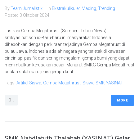
By
Team Jurnalistik
In
Ekstrakulikuler
,
Mading
,
Trending
Posted
3 Oktober 2024
Ilustrasi Gempa Megathrust. (Sumber : Tribun News).
smkyasinat.sch.id-Baru-baru ini masyarakat Indonesia
dihebohkan dengan perkiraan terjadinya Gempa Megathrust di
pulau Jawa. Indonesia adalah negara yang terletak di kawasan
cincin api pasifik dan sering mengalami gempa bumi yang dapat
menimbulkan kerusakan besar. Menurut BMKG Gempa Megathrust
adalah salah satu jenis gempa kuat...
Tags:
Artikel Siswa
,
Gempa Megathrust
,
Siswa SMK YASINAT
0
MORE
SMK Nahdlatuth Thalabah (YASINAT) Gelar