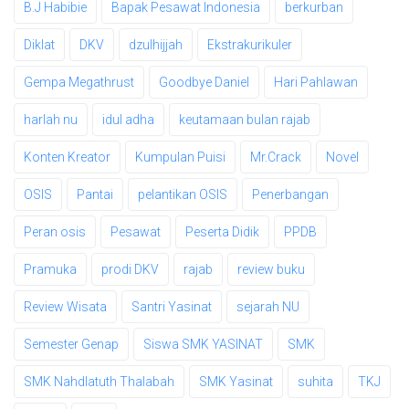
B.J Habibie
Bapak Pesawat Indonesia
berkurban
Diklat
DKV
dzulhijjah
Ekstrakurikuler
Gempa Megathrust
Goodbye Daniel
Hari Pahlawan
harlah nu
idul adha
keutamaan bulan rajab
Konten Kreator
Kumpulan Puisi
Mr.Crack
Novel
OSIS
Pantai
pelantikan OSIS
Penerbangan
Peran osis
Pesawat
Peserta Didik
PPDB
Pramuka
prodi DKV
rajab
review buku
Review Wisata
Santri Yasinat
sejarah NU
Semester Genap
Siswa SMK YASINAT
SMK
SMK Nahdlatuth Thalabah
SMK Yasinat
suhita
TKJ