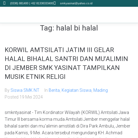
(0336) 881400 | +62 81336333400
smkyasinat@yahoo.co.id
Tag:
halal bi halal
KORWIL AMTSILATI JATIM III GELAR
HALAL BIHALAL SANTRI DAN MU’ALIMIN
DI JEMBER SMK YASINAT TAMPILKAN
MUSIK ETNIK RELIGI
By
Siswa SMK NT
In
Berita
,
Kegiatan Siswa
,
Mading
Posted
19 Mei 2024
smkntyasinat - Tim Kordinator Wilayah (KORWIL) Amtsilati Jawa
Timur III bersama korma muda Amtsilati Jember menggelar halal
bihalal santri dan mu'alimin amstilati di Dira Park Ambulu, Jember
pada Kamis, 9 Mei. Acara tersebut mengundang KH. Achmad