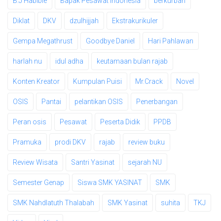
B.J Habibie
Bapak Pesawat Indonesia
berkurban
Diklat
DKV
dzulhijjah
Ekstrakurikuler
Gempa Megathrust
Goodbye Daniel
Hari Pahlawan
harlah nu
idul adha
keutamaan bulan rajab
Konten Kreator
Kumpulan Puisi
Mr.Crack
Novel
OSIS
Pantai
pelantikan OSIS
Penerbangan
Peran osis
Pesawat
Peserta Didik
PPDB
Pramuka
prodi DKV
rajab
review buku
Review Wisata
Santri Yasinat
sejarah NU
Semester Genap
Siswa SMK YASINAT
SMK
SMK Nahdlatuth Thalabah
SMK Yasinat
suhita
TKJ