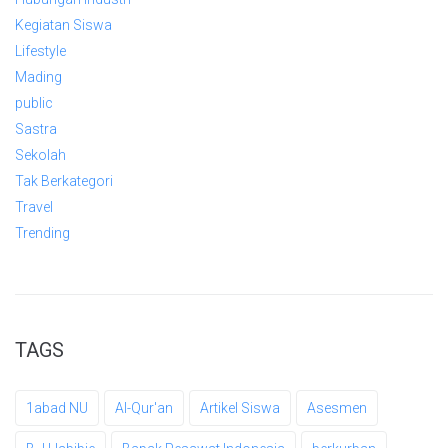
Kegiatan Siswa
Lifestyle
Mading
public
Sastra
Sekolah
Tak Berkategori
Travel
Trending
TAGS
1abad NU
Al-Qur'an
Artikel Siswa
Asesmen