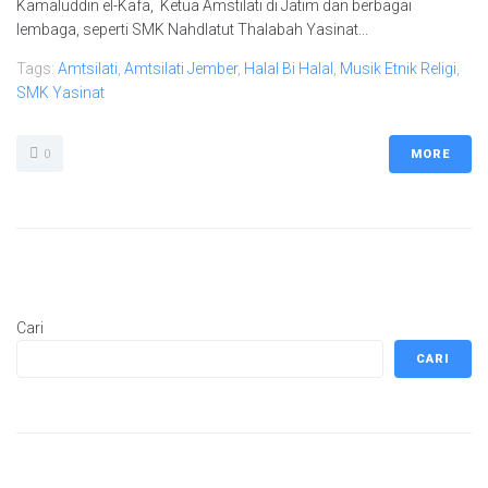
Kamaluddin el-Kafa, Ketua Amstilati di Jatim dan berbagai
lembaga, seperti SMK Nahdlatut Thalabah Yasinat...
Tags:
Amtsilati
,
Amtsilati Jember
,
Halal Bi Halal
,
Musik Etnik Religi
,
SMK Yasinat
0
MORE
Cari
CARI