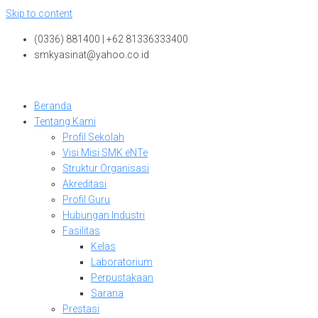
Skip to content
(0336) 881400 | +62 81336333400
smkyasinat@yahoo.co.id
Beranda
Tentang Kami
Profil Sekolah
Visi Misi SMK eNTe
Struktur Organisasi
Akreditasi
Profil Guru
Hubungan Industri
Fasilitas
Kelas
Laboratorium
Perpustakaan
Sarana
Prestasi