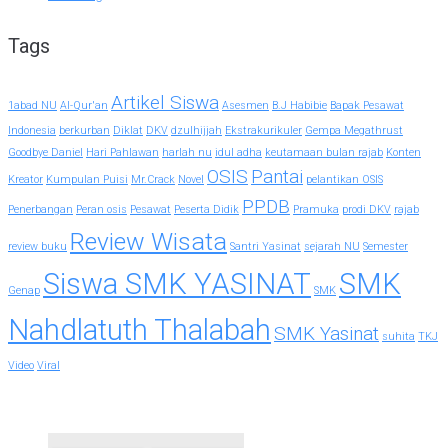
Tags
Artikel Siswa
1abad NU
Al-Qur'an
Asesmen
B.J Habibie
Bapak Pesawat
Indonesia
berkurban
Diklat
DKV
dzulhijjah
Ekstrakurikuler
Gempa Megathrust
Goodbye Daniel
Hari Pahlawan
harlah nu
idul adha
keutamaan bulan rajab
Konten
OSIS
Pantai
Kreator
Kumpulan Puisi
Mr.Crack
Novel
pelantikan OSIS
PPDB
Penerbangan
Peran osis
Pesawat
Peserta Didik
Pramuka
prodi DKV
rajab
Review Wisata
review buku
Santri Yasinat
sejarah NU
Semester
Siswa SMK YASINAT
SMK
Genap
SMK
Nahdlatuth Thalabah
SMK Yasinat
suhita
TKJ
Video
Viral