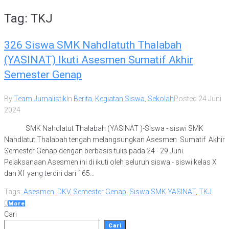
Tag:
TKJ
326 Siswa SMK Nahdlatuth Thalabah
(YASINAT) Ikuti Asesmen Sumatif Akhir
Semester Genap
By
Team Jurnalistik
In
Berita
,
Kegiatan Siswa
,
Sekolah
Posted
24 Juni
2024
SMK Nahdlatut Thalabah (YASINAT )-Siswa - siswi SMK
Nahdlatut Thalabah tengah melangsungkan Asesmen Sumatif Akhir
Semester Genap dengan berbasis tulis pada 24 - 29 Juni.
Pelaksanaan Asesmen ini di ikuti oleh seluruh siswa - siswi kelas X
dan XI yang terdiri dari 165...
Tags:
Asesmen
,
DKV
,
Semester Genap
,
Siswa SMK YASINAT
,
TKJ
0
More
Cari
Cari