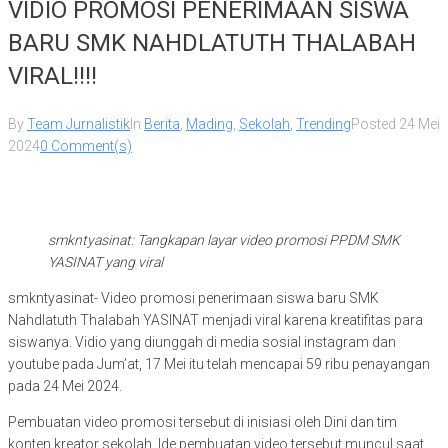
VIDIO PROMOSI PENERIMAAN SISWA
BARU SMK NAHDLATUTH THALABAH
VIRAL!!!!
By
Team Jurnalistik
In
Berita
,
Mading
,
Sekolah
,
Trending
Posted
24 Mei
2024
0 Comment(s)
smkntyasinat: Tangkapan layar video promosi PPDM SMK
YASINAT yang viral
smkntyasinat- Video promosi penerimaan siswa baru SMK
Nahdlatuth Thalabah YASINAT menjadi viral karena kreatifitas para
siswanya. Vidio yang diunggah di media sosial instagram dan
youtube pada Jum’at, 17 Mei itu telah mencapai 59 ribu penayangan
pada 24 Mei 2024.
Pembuatan video promosi tersebut di inisiasi oleh Dini dan tim
konten kreator sekolah. Ide pembuatan video tersebut muncul saat