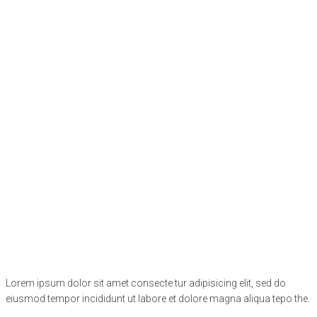
Lorem ipsum dolor sit amet consecte tur adipisicing elit, sed do
eiusmod tempor incididunt ut labore et dolore magna aliqua tepo the.