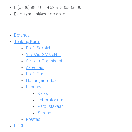
Skip
(0336) 881400 | +62 81336333400
to
smkyasinat@yahoo.co.id
content
Beranda
Tentang Kami
Profil Sekolah
Visi Misi SMK eNTe
Struktur Organisasi
Akreditasi
Profil Guru
Hubungan Industri
Fasilitas
Kelas
Laboratorium
Perpustakaan
Sarana
Prestasi
PPDB