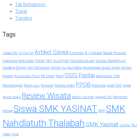
Tak Berkategori
Travel
Trending
Tags
Artikel Siswa
1abad NU
Al-Qur'an
Asesmen
B.J Habibie
Bapak Pesawat
Indonesia
berkurban
Diklat
DKV
dzulhijjah
Ekstrakurikuler
Gempa Megathrust
Goodbye Daniel
Hari Pahlawan
harlah nu
idul adha
keutamaan bulan rajab
Konten
OSIS
Pantai
Kreator
Kumpulan Puisi
Mr.Crack
Novel
pelantikan OSIS
PPDB
Penerbangan
Peran osis
Pesawat
Peserta Didik
Pramuka
prodi DKV
rajab
Review Wisata
review buku
Santri Yasinat
sejarah NU
Semester
Siswa SMK YASINAT
SMK
Genap
SMK
Nahdlatuth Thalabah
SMK Yasinat
suhita
TKJ
Video
Viral