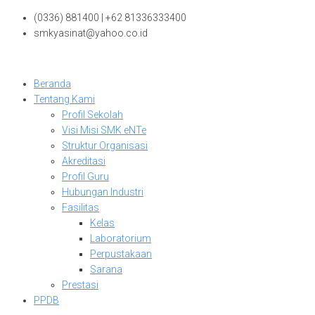
Skip
(0336) 881400 | +62 81336333400
to
smkyasinat@yahoo.co.id
content
Beranda
Tentang Kami
Profil Sekolah
Visi Misi SMK eNTe
Struktur Organisasi
Akreditasi
Profil Guru
Hubungan Industri
Fasilitas
Kelas
Laboratorium
Perpustakaan
Sarana
Prestasi
PPDB