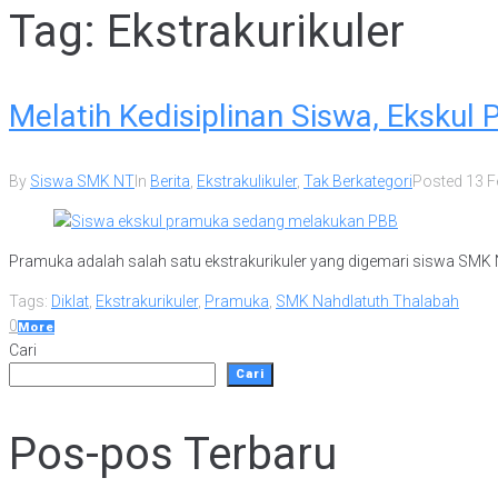
Tag:
Ekstrakurikuler
Melatih Kedisiplinan Siswa, Eksku
By
Siswa SMK NT
In
Berita
,
Ekstrakulikuler
,
Tak Berkategori
Posted
13 F
Pramuka adalah salah satu ekstrakurikuler yang digemari siswa SMK 
Tags:
Diklat
,
Ekstrakurikuler
,
Pramuka
,
SMK Nahdlatuth Thalabah
0
More
Cari
Cari
Pos-pos Terbaru