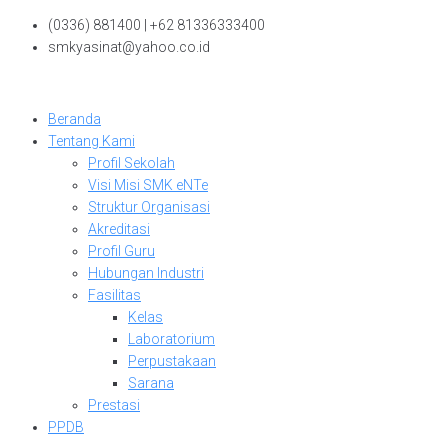
Skip
(0336) 881400 | +62 81336333400
to
smkyasinat@yahoo.co.id
content
Beranda
Tentang Kami
Profil Sekolah
Visi Misi SMK eNTe
Struktur Organisasi
Akreditasi
Profil Guru
Hubungan Industri
Fasilitas
Kelas
Laboratorium
Perpustakaan
Sarana
Prestasi
PPDB