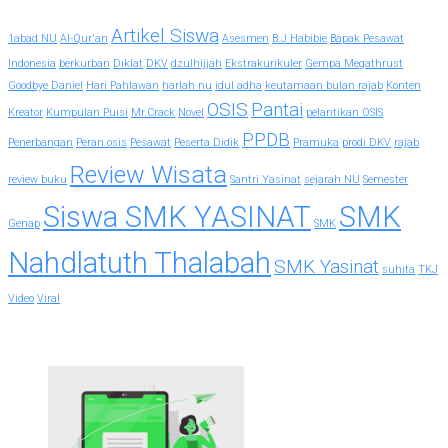
Artikel Siswa
1abad NU
Al-Qur'an
Asesmen
B.J Habibie
Bapak Pesawat
Indonesia
berkurban
Diklat
DKV
dzulhijjah
Ekstrakurikuler
Gempa Megathrust
Goodbye Daniel
Hari Pahlawan
harlah nu
idul adha
keutamaan bulan rajab
Konten
OSIS
Pantai
Kreator
Kumpulan Puisi
Mr.Crack
Novel
pelantikan OSIS
PPDB
Penerbangan
Peran osis
Pesawat
Peserta Didik
Pramuka
prodi DKV
rajab
Review Wisata
review buku
Santri Yasinat
sejarah NU
Semester
Siswa SMK YASINAT
SMK
Genap
SMK
Nahdlatuth Thalabah
SMK Yasinat
suhita
TKJ
Video
Viral