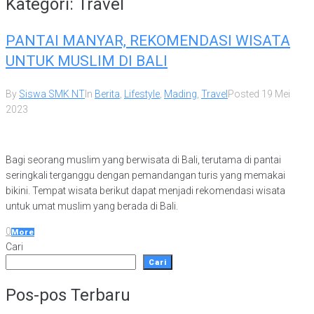
Kategori:
Travel
PANTAI MANYAR, REKOMENDASI WISATA
UNTUK MUSLIM DI BALI
By
Siswa SMK NT
In
Berita
,
Lifestyle
,
Mading
,
Travel
Posted
19 Mei
2023
Bagi seorang muslim yang berwisata di Bali, terutama di pantai
seringkali terganggu dengan pemandangan turis yang memakai
bikini. Tempat wisata berikut dapat menjadi rekomendasi wisata
untuk umat muslim yang berada di Bali.
0
More
Cari
Cari
Pos-pos Terbaru