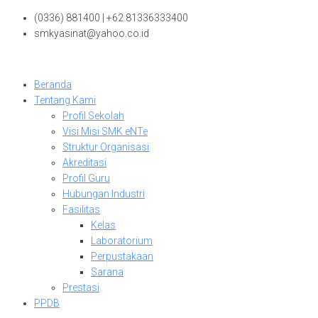
Skip
(0336) 881400 | +62 81336333400
to
smkyasinat@yahoo.co.id
content
Beranda
Tentang Kami
Profil Sekolah
Visi Misi SMK eNTe
Struktur Organisasi
Akreditasi
Profil Guru
Hubungan Industri
Fasilitas
Kelas
Laboratorium
Perpustakaan
Sarana
Prestasi
PPDB