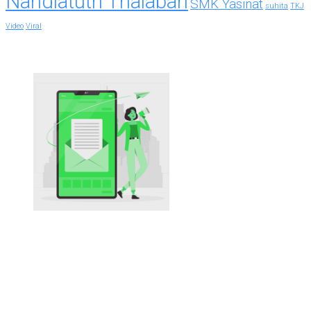
Nahdlatuth Thalabah
SMK Yasinat
suhita
TKJ
Video
Viral