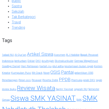
public
Sastra
Sekolah
Tak Berkategori
Travel
Trending
Tags
Artikel Siswa
1abad NU
Al-Qur'an
Asesmen
B.J Habibie
Bapak Pesawat
Indonesia
berkurban
Diklat
DKV
dzulhijjah
Ekstrakurikuler
Gempa Megathrust
Goodbye Daniel
Hari Pahlawan
harlah nu
idul adha
keutamaan bulan rajab
Konten
OSIS
Pantai
Kreator
Kumpulan Puisi
Mr.Crack
Novel
pelantikan OSIS
PPDB
Penerbangan
Peran osis
Pesawat
Peserta Didik
Pramuka
prodi DKV
rajab
Review Wisata
review buku
Santri Yasinat
sejarah NU
Semester
Siswa SMK YASINAT
SMK
Genap
SMK