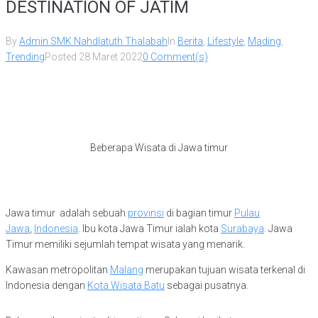
DESTINATION OF JATIM
By
Admin SMK Nahdlatuth Thalabah
In
Berita
,
Lifestyle
,
Mading
,
Trending
Posted
28 Maret 2022
0 Comment(s)
Beberapa Wisata di Jawa timur
Jawa timur adalah sebuah
provinsi
di bagian timur
Pulau
Jawa
,
Indonesia
. Ibu kota Jawa Timur ialah kota
Surabaya
. Jawa
Timur memiliki sejumlah tempat wisata yang menarik.
Kawasan metropolitan
Malang
merupakan tujuan wisata terkenal di
Indonesia dengan
Kota Wisata Batu
sebagai pusatnya.