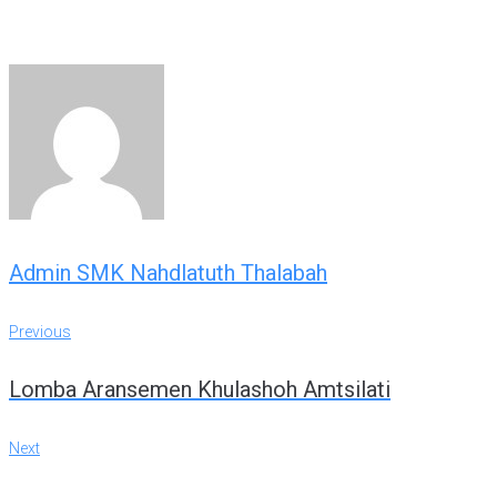
Admin SMK Nahdlatuth Thalabah
Navigasi
Previous
Previous
pos
Lomba Aransemen Khulashoh Amtsilati
Next
Next