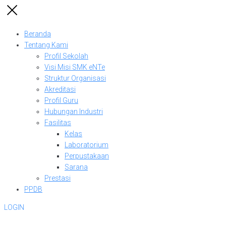
Beranda
Tentang Kami
Profil Sekolah
Visi Misi SMK eNTe
Struktur Organisasi
Akreditasi
Profil Guru
Hubungan Industri
Fasilitas
Kelas
Laboratorium
Perpustakaan
Sarana
Prestasi
PPDB
LOGIN