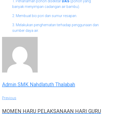
1. Penanaman pohon disekitar
DAS
(pohon yang
banyak menyimpan cadangan air bambu).
2. Membuat bio pori dan sumur resapan.
3. Melakukan penghematan terhadap penggunaan dan
sumber daya air.
Admin SMK Nahdlatuth Thalabah
Navigasi
Previous
Previous
pos
MOMEN HARU PELAKSANAAN HARI GURU