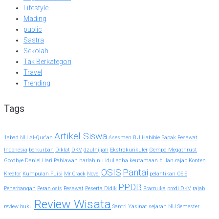
Lifestyle
Mading
public
Sastra
Sekolah
Tak Berkategori
Travel
Trending
Tags
Artikel Siswa
1abad NU
Al-Qur'an
Asesmen
B.J Habibie
Bapak Pesawat
Indonesia
berkurban
Diklat
DKV
dzulhijjah
Ekstrakurikuler
Gempa Megathrust
Goodbye Daniel
Hari Pahlawan
harlah nu
idul adha
keutamaan bulan rajab
Konten
OSIS
Pantai
Kreator
Kumpulan Puisi
Mr.Crack
Novel
pelantikan OSIS
PPDB
Penerbangan
Peran osis
Pesawat
Peserta Didik
Pramuka
prodi DKV
rajab
Review Wisata
review buku
Santri Yasinat
sejarah NU
Semester