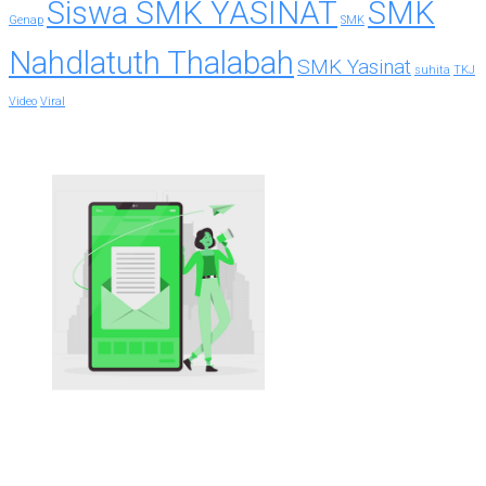
Siswa SMK YASINAT
SMK
Genap
SMK
Nahdlatuth Thalabah
SMK Yasinat
suhita
TKJ
Video
Viral