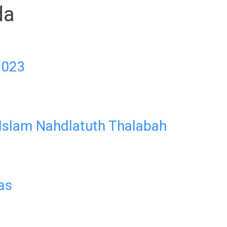
da
2023
Islam Nahdlatuth Thalabah
tas