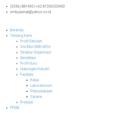
Skip
(0336) 881400 | +62 81336333400
to
smkyasinat@yahoo.co.id
content
Beranda
Tentang Kami
Profil Sekolah
Visi Misi SMK eNTe
Struktur Organisasi
Akreditasi
Profil Guru
Hubungan Industri
Fasilitas
Kelas
Laboratorium
Perpustakaan
Sarana
Prestasi
PPDB