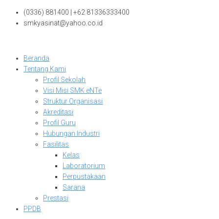
Skip
(0336) 881400 | +62 81336333400
to
smkyasinat@yahoo.co.id
content
Beranda
Tentang Kami
Profil Sekolah
Visi Misi SMK eNTe
Struktur Organisasi
Akreditasi
Profil Guru
Hubungan Industri
Fasilitas
Kelas
Laboratorium
Perpustakaan
Sarana
Prestasi
PPDB