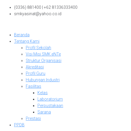
Skip
(0336) 881400 | +62 81336333400
to
smkyasinat@yahoo.co.id
content
Beranda
Tentang Kami
Profil Sekolah
Visi Misi SMK eNTe
Struktur Organisasi
Akreditasi
Profil Guru
Hubungan Industri
Fasilitas
Kelas
Laboratorium
Perpustakaan
Sarana
Prestasi
PPDB