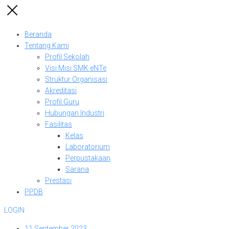
Beranda
Tentang Kami
Profil Sekolah
Visi Misi SMK eNTe
Struktur Organisasi
Akreditasi
Profil Guru
Hubungan Industri
Fasilitas
Kelas
Laboratorium
Perpustakaan
Sarana
Prestasi
PPDB
LOGIN
11 September 2023