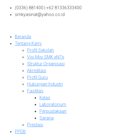
Skip
(0336) 881400 | +62 81336333400
to
smkyasinat@yahoo.co.id
content
Beranda
Tentang Kami
Profil Sekolah
Visi Misi SMK eNTe
Struktur Organisasi
Akreditasi
Profil Guru
Hubungan Industri
Fasilitas
Kelas
Laboratorium
Perpustakaan
Sarana
Prestasi
PPDB