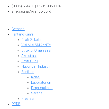
Skip
(0336) 881400 | +62 81336333400
to
smkyasinat@yahoo.co.id
content
Beranda
Tentang Kami
Profil Sekolah
Visi Misi SMK eNTe
Struktur Organisasi
Akreditasi
Profil Guru
Hubungan Industri
Fasilitas
Kelas
Laboratorium
Perpustakaan
Sarana
Prestasi
PPDB