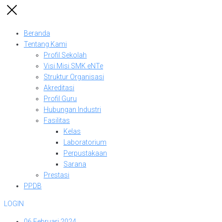
Beranda
Tentang Kami
Profil Sekolah
Visi Misi SMK eNTe
Struktur Organisasi
Akreditasi
Profil Guru
Hubungan Industri
Fasilitas
Kelas
Laboratorium
Perpustakaan
Sarana
Prestasi
PPDB
LOGIN
06 Februari 2024