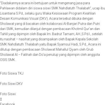
“Diadakannya acara ini bertujuan untuk mengenang jasa para
Pahlawan didalam diri siswa siswi SMK Nahdlatuth Thalabah”, ucap ibu
Lisantiana S.Pd., selaku guru Waka Kesiswaan Program Keahlian
Desain Komunikasi Visual (DKV). Acara tersebut dibuka dengan
Sholawat yang di bacakan oleh kolaborasi Al-Banjari Putra dan Putri
dari SMK, kemudian dilanjut dengan pembacaan Khotmil Qur’an dan
Tahlil yang dipimpin oleh Bapak Im. Badrut Tamam, AH.,S.Pd.I., setelah
itu nasihat – nasihat yang disampaikan oleh Bapak Kepala Sekolah
SMK Nahdlatuth Thalabah yaitu Bapak Syamsul Hadi, S.Pd., Acara ini
ditutup dengan pembacaan Sholawat Mahallul Qiyam oleh Grub
Sholawat Al – Fatihah dan Do’a penutup yang dipimpin oleh anggota
OSIS SMK.
Foto Siswa TKJ
Foto Siswi DKV
Foto Siswi
Facebook