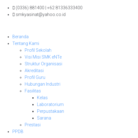
Skip
(0336) 881400 | +62 81336333400
to
smkyasinat@yahoo.co.id
content
Beranda
Tentang Kami
Profil Sekolah
Visi Misi SMK eNTe
Struktur Organisasi
Akreditasi
Profil Guru
Hubungan Industri
Fasilitas
Kelas
Laboratorium
Perpustakaan
Sarana
Prestasi
PPDB