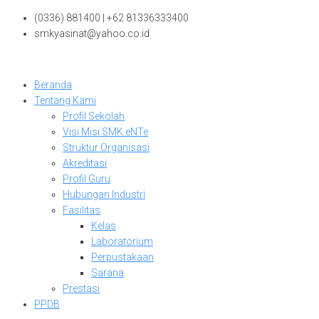
Skip
(0336) 881400 | +62 81336333400
to
smkyasinat@yahoo.co.id
content
Beranda
Tentang Kami
Profil Sekolah
Visi Misi SMK eNTe
Struktur Organisasi
Akreditasi
Profil Guru
Hubungan Industri
Fasilitas
Kelas
Laboratorium
Perpustakaan
Sarana
Prestasi
PPDB