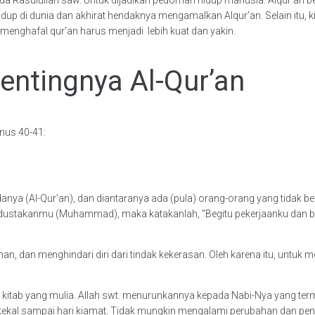
up di dunia dan akhirat hendaknya mengamalkan Alqur’an. Selain itu, ki
menghafal qur’an harus menjadi lebih kuat dan yakin.
entingnya Al-Qur’an
unus 40-41:
danya (Al-Qur’an), dan diantaranya ada (pula) orang-orang yang tidak
mendustakanmu (Muhammad), maka katakanlah, “Begitu pekerjaanku dan 
kunan, dan menghindari diri dari tindak kekerasan. Oleh karena itu, untu
kitab yang mulia. Allah swt. menurunkannya kepada Nabi-Nya yang termu
l sampai hari kiamat. Tidak mungkin mengalami perubahan dan penggan