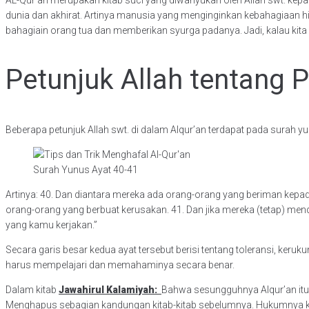
dunia dan akhirat. Artinya manusia yang menginginkan kebahagiaan hid
bahagiain orang tua dan memberikan syurga padanya. Jadi, kalau kita 
Petunjuk Allah tentang P
Beberapa petunjuk Allah swt. di dalam Alqur’an terdapat pada surah y
Surah Yunus Ayat 40-41
Artinya: 40. Dan diantara mereka ada orang-orang yang beriman kepa
orang-orang yang berbuat kerusakan. 41. Dan jika mereka (tetap) 
yang kamu kerjakan.”
Secara garis besar kedua ayat tersebut berisi tentang toleransi, keru
harus mempelajari dan memahaminya secara benar.
Dalam kitab
Jawahirul Kalamiyah:
Bahwa sesungguhnya Alqur’an itu 
Menghapus sebagian kandungan kitab-kitab sebelumnya. Hukumnya keka