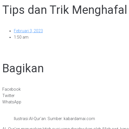
Tips dan Trik Menghafal 
Februari 3, 2023
1:50 am
Bagikan
Facebook
Twitter
WhatsApp
Ilustrasi Al-Qur’an. Sumber: kabardamai.com
AL-Qur’an merupakan kitab suci yang diwahyukan oleh Allah swt. kepad