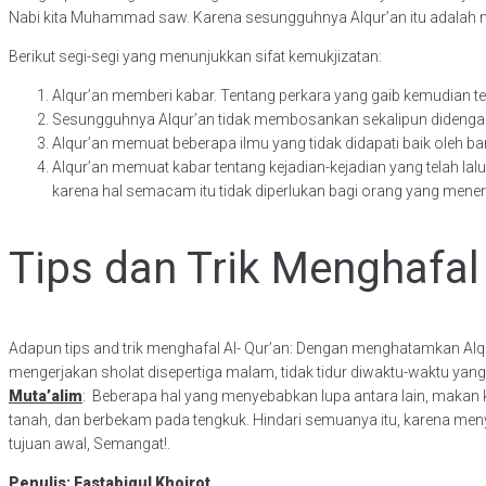
Nabi kita Muhammad saw. Karena sesungguhnya Alqur’an itu adalah mu
Berikut segi-segi yang menunjukkan sifat kemukjizatan:
Alqur’an memberi kabar. Tentang perkara yang gaib kemudian ternya
Sesungguhnya Alqur’an tidak membosankan sekalipun didengar 
Alqur’an memuat beberapa ilmu yang tidak didapati baik oleh 
Alqur’an memuat kabar tentang kejadian-kejadian yang telah lal
karena hal semacam itu tidak diperlukan bagi orang yang mener
Tips dan Trik Menghafal
Adapun tips and trik menghafal Al- Qur’an: Dengan menghatamkan Alqu
mengerjakan sholat disepertiga malam, tidak tidur diwaktu-waktu ya
Muta’alim
: Beberapa hal yang menyebabkan lupa antara lain, makan 
tanah, dan berbekam pada tengkuk. Hindari semuanya itu, karena men
tujuan awal, Semangat!.
Penulis: Fastabiqul Khoirot