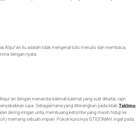
ai Alqur’an itu adalah tidak mengenal tulis menulis dan membaca,
erima dengan nyata.
ur’an dengan menandai kalimat-kalimat yang sulit dihafal, rajin
 menyebabkan lupa. Sebagaimana yang diterangkan pada kitab
Taklimu
alan diiring-iringan unta, membuang ketombe yang masih hidup ke
idzhoh) memang sebuah impian. Pokok kuncinya ISTIQOMAH, ingat pada