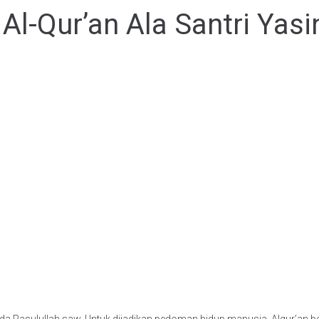
Al-Qur’an Ala Santri Yasi
a Rasulullah saw. Untuk dijadikan pedoman hidup manusia. Alqur’an ber