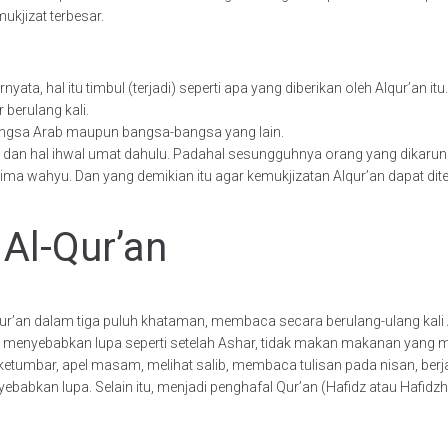
kjizat terbesar.
ta, hal itu timbul (terjadi) seperti apa yang diberikan oleh Alqur’an itu.
berulang kali.
bangsa Arab maupun bangsa-bangsa yang lain.
u dan hal ihwal umat dahulu. Padahal sesungguhnya orang yang dikaruni
ima wahyu. Dan yang demikian itu agar kemukjizatan Alqur’an dapat dit
 Al-Qur’an
r’an dalam tiga puluh khataman, membaca secara berulang-ulang kali Alq
ng menyebabkan lupa seperti setelah Ashar, tidak makan makanan yang
ketumbar, apel masam, melihat salib, membaca tulisan pada nisan, berj
yebabkan lupa. Selain itu, menjadi penghafal Qur’an (Hafidz atau Haf