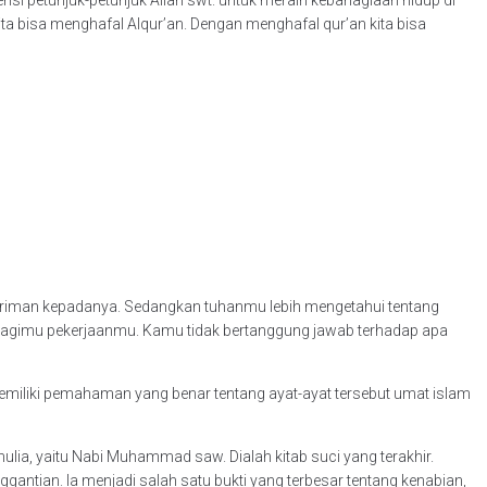
ta bisa menghafal Alqur’an. Dengan menghafal qur’an kita bisa
 beriman kepadanya. Sedangkan tuhanmu lebih mengetahui tentang
bagimu pekerjaanmu. Kamu tidak bertanggung jawab terhadap apa
k memiliki pemahaman yang benar tentang ayat-ayat tersebut umat islam
lia, yaitu Nabi Muhammad saw. Dialah kitab suci yang terakhir.
tian. Ia menjadi salah satu bukti yang terbesar tentang kenabian,