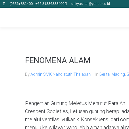
(0336) 881400 | +62 81336333400
smkyasinat@yahoo.co.id
FENOMENA ALAM
By
Admin SMK Nahdlatuth Thalabah
In
Berita
,
Mading
,
S
Pengertian Gunung Meletus Menurut Para Ahli 
Crescent Societies, Letusan gunung berapi adal
melalui ventilasi vulkanik. Konsekuensi dari c
menuju ke wilayah yang lebih aman adanya alir