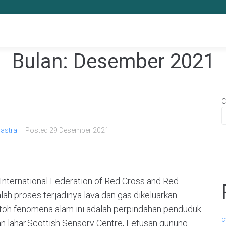
Bulan:
Desember 2021
C
astra
Posted
29 Desember 2021
International Federation of Red Cross and Red
ah proses terjadinya lava dan gas dikeluarkan
ontoh fenomena alam ini adalah perpindahan penduduk
c
an lahar.Scottish Sensory Centre, Letusan gunung