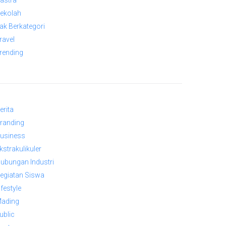
astra
ekolah
ak Berkategori
ravel
rending
erita
randing
usiness
kstrakulikuler
ubungan Industri
egiatan Siswa
ifestyle
ading
ublic