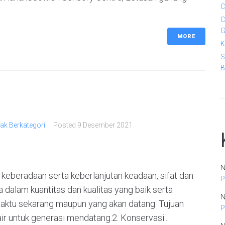
C
C
G
MORE
K
S
B
ak Berkategori
Posted
9 Desember 2021
N
 keberadaan serta keberlanjutan keadaan, sifat dan
P
 dalam kuantitas dan kualitas yang baik serta
N
aktu sekarang maupun yang akan datang. Tujuan
P
ir untuk generasi mendatang.2. Konservasi...