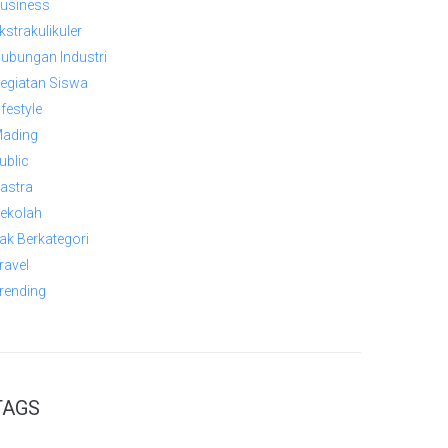
usiness
kstrakulikuler
ubungan Industri
egiatan Siswa
ifestyle
ading
ublic
astra
ekolah
ak Berkategori
ravel
rending
TAGS