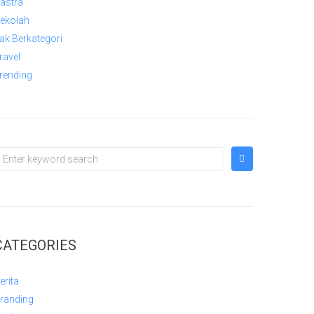
astra
ekolah
ak Berkategori
ravel
rending
CATEGORIES
erita
randing