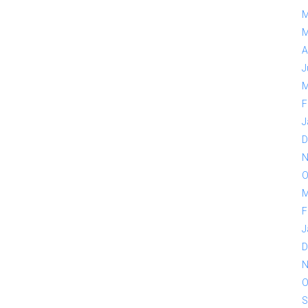
M
M
A
J
M
F
J
D
N
O
M
F
J
D
N
O
S