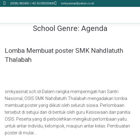
(0336) 881400 | +62 81336333400
smkyasinat@yahoo.co.id
School Genre:
Agenda
Lomba Membuat poster SMK Nahdlatuth
Thalabah
smkyasinat.sch.id-Dalam rangka memperingati hari Santri
Nasional, OSIS SMK Nahdlatuth Thalabah mengadakan lomba
membuat poster yang diikuti oleh seluruh siswa. Perlombaan
tersebut di setujui dan di bentuk oleh guru Kesiswaan dan panitia
OSIS. Peserta yang di perbolehkan mengikuti perlombaan yaitu
untuk antar individu, kelompok, maupun antar kelas. Pembuatan
poster di mulai...