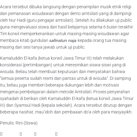
Acara tersebut dibuka langsung dengan penampilan musik etnik religi
dan pemanasan wisudawan dengan demo amtsilati yang di dampingi
oleh Nur Hadi (guru pengajar amtsilati). Setelah itu dilakukan uji public
guna mengevaluasi siswa dari hasil belajarnya selama 6 bulan terakhir.
Tim korwil memperkenankan untuk masing-masing wisudawan agar
membaca kitab gundulan
safinatun naja
kepada orang tua masing
masing dan sesi tanya jawab untuk uji public.
Kamaluddin El-kafa (ketua korwil Jawa Timur III) telah melakukan
konsiderasi (pertimbangan) untuk meresmikan siswa-siswi yang di
wisuda. Beliau telah membuat keputusan dan menyatakan bahwa
“semua peserta sudah resmi dan pantas untuk di wisuda”. Di samping
itu, beliau juga memberi beberapa dukungan lebih dan motivasi
mengenai pembelajaran dalam metode Amtsilati. Proses penyerahan
syahadah di berikan oleh Kamaluddin El-kafa (ketua korwil Jawa Timur
III) dan Syamsul Hadi (kepala sekolah). Acara tersebut ditutup dengan
beberapa nasihat, mau’idoh dan pembaaan do’a oleh para masyayikh.
Penulis: Rini (Siswa)