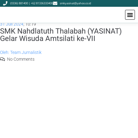
(0336) 881400 | +62 81336333400
smkyasinat@yahoo.co.id
31 Juli 2024
,
10:19
SMK Nahdlatuth Thalabah (YASINAT)
Gelar Wisuda Amtsilati ke-VII
Oleh:
Team Jurnalistik
No Comments