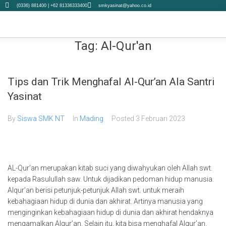
(0336) 881400 | +62 81336333400
smkyasinat@yahoo.co.id
Tag:
Al-Qur'an
Tips dan Trik Menghafal Al-Qur’an Ala Santri
Yasinat
By
Siswa SMK NT
In
Mading
Posted
3 Februari 2023
AL-Qur’an merupakan kitab suci yang diwahyukan oleh Allah swt.
kepada Rasulullah saw. Untuk dijadikan pedoman hidup manusia.
Alqur’an berisi petunjuk-petunjuk Allah swt. untuk meraih
kebahagiaan hidup di dunia dan akhirat. Artinya manusia yang
menginginkan kebahagiaan hidup di dunia dan akhirat hendaknya
mengamalkan Alqur’an. Selain itu, kita bisa menghafal Alqur’an.