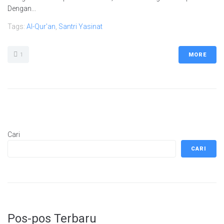
Dengan...
Tags:
Al-Qur'an
,
Santri Yasinat
1
MORE
Cari
CARI
Pos-pos Terbaru