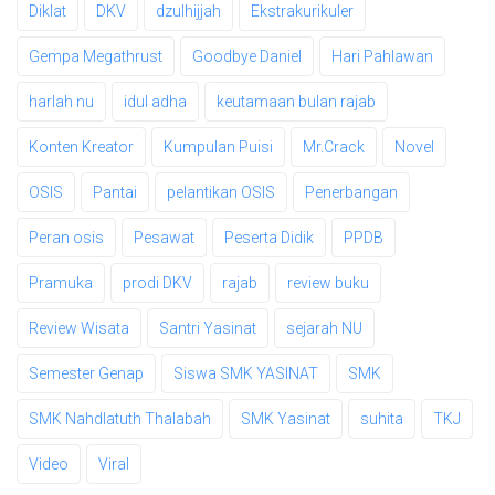
Diklat
DKV
dzulhijjah
Ekstrakurikuler
Gempa Megathrust
Goodbye Daniel
Hari Pahlawan
harlah nu
idul adha
keutamaan bulan rajab
Konten Kreator
Kumpulan Puisi
Mr.Crack
Novel
OSIS
Pantai
pelantikan OSIS
Penerbangan
Peran osis
Pesawat
Peserta Didik
PPDB
Pramuka
prodi DKV
rajab
review buku
Review Wisata
Santri Yasinat
sejarah NU
Semester Genap
Siswa SMK YASINAT
SMK
SMK Nahdlatuth Thalabah
SMK Yasinat
suhita
TKJ
Video
Viral