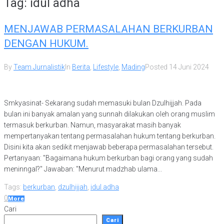
Tag:
idul adha
MENJAWAB PERMASALAHAN BERKURBAN
DENGAN HUKUM.
By
Team Jurnalistik
In
Berita
,
Lifestyle
,
Mading
Posted
14 Juni 2024
Smkyasinat- Sekarang sudah memasuki bulan Dzulhijjah. Pada
bulan ini banyak amalan yang sunnah dilakukan oleh orang muslim
termasuk berkurban. Namun, masyarakat masih banyak
mempertanyakan tentang permasalahan hukum tentang berkurban.
Disini kita akan sedikit menjawab beberapa permasalahan tersebut.
Pertanyaan: "Bagaimana hukum berkurban bagi orang yang sudah
meninngal?" Jawaban: "Menurut madzhab ulama...
Tags:
berkurban
,
dzulhijjah
,
idul adha
0
More
Cari
Cari