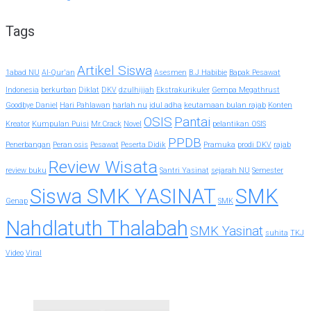
Tags
Artikel Siswa
1abad NU
Al-Qur'an
Asesmen
B.J Habibie
Bapak Pesawat
Indonesia
berkurban
Diklat
DKV
dzulhijjah
Ekstrakurikuler
Gempa Megathrust
Goodbye Daniel
Hari Pahlawan
harlah nu
idul adha
keutamaan bulan rajab
Konten
OSIS
Pantai
Kreator
Kumpulan Puisi
Mr.Crack
Novel
pelantikan OSIS
PPDB
Penerbangan
Peran osis
Pesawat
Peserta Didik
Pramuka
prodi DKV
rajab
Review Wisata
review buku
Santri Yasinat
sejarah NU
Semester
Siswa SMK YASINAT
SMK
Genap
SMK
Nahdlatuth Thalabah
SMK Yasinat
suhita
TKJ
Video
Viral