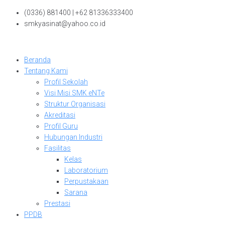
Skip
(0336) 881400 | +62 81336333400
to
smkyasinat@yahoo.co.id
content
Beranda
Tentang Kami
Profil Sekolah
Visi Misi SMK eNTe
Struktur Organisasi
Akreditasi
Profil Guru
Hubungan Industri
Fasilitas
Kelas
Laboratorium
Perpustakaan
Sarana
Prestasi
PPDB