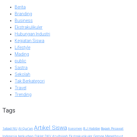
Berita
Branding
Business
Ekstrakulikuler
Hubungan Industri
Kegiatan Siswa
Lifestyle
Mading
public
Sastra
Sekolah
Tak Berkategori
Travel
Trending
Tags
Artikel Siswa
1abad NU
Al-Qur'an
Asesmen
B.J Habibie
Bapak Pesawat
Indonesia
berkurban
Diklat
DKV
dzulhijjah
Ekstrakurikuler
Gempa Megathrust