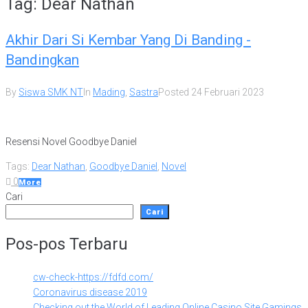
Tag:
Dear Nathan
Akhir Dari Si Kembar Yang Di Banding -
Bandingkan
By
Siswa SMK NT
In
Mading
,
Sastra
Posted
24 Februari 2023
Resensi Novel Goodbye Daniel
Tags:
Dear Nathan
,
Goodbye Daniel
,
Novel
0
More
Cari
Cari
Pos-pos Terbaru
cw-check-https://fdfd.com/
Coronavirus disease 2019
Checking out the World of Leading Online Casino Site Gamings