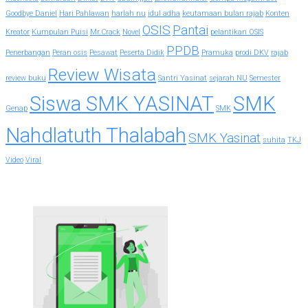
Goodbye Daniel
Hari Pahlawan
harlah nu
idul adha
keutamaan bulan rajab
Konten
OSIS
Pantai
Kreator
Kumpulan Puisi
Mr.Crack
Novel
pelantikan OSIS
PPDB
Penerbangan
Peran osis
Pesawat
Peserta Didik
Pramuka
prodi DKV
rajab
Review Wisata
review buku
Santri Yasinat
sejarah NU
Semester
Siswa SMK YASINAT
SMK
Genap
SMK
Nahdlatuth Thalabah
SMK Yasinat
suhita
TKJ
Video
Viral