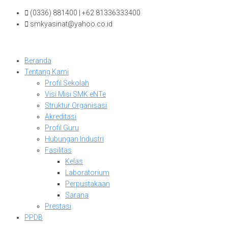
Skip
(0336) 881400 | +62 81336333400
to
smkyasinat@yahoo.co.id
content
Beranda
Tentang Kami
Profil Sekolah
Visi Misi SMK eNTe
Struktur Organisasi
Akreditasi
Profil Guru
Hubungan Industri
Fasilitas
Kelas
Laboratorium
Perpustakaan
Sarana
Prestasi
PPDB