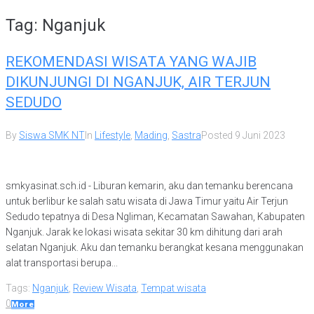
Tag:
Nganjuk
REKOMENDASI WISATA YANG WAJIB
DIKUNJUNGI DI NGANJUK, AIR TERJUN
SEDUDO
By
Siswa SMK NT
In
Lifestyle
,
Mading
,
Sastra
Posted
9 Juni 2023
smkyasinat.sch.id - Liburan kemarin, aku dan temanku berencana
untuk berlibur ke salah satu wisata di Jawa Timur yaitu Air Terjun
Sedudo tepatnya di Desa Ngliman, Kecamatan Sawahan, Kabupaten
Nganjuk. Jarak ke lokasi wisata sekitar 30 km dihitung dari arah
selatan Nganjuk. Aku dan temanku berangkat kesana menggunakan
alat transportasi berupa...
Tags:
Nganjuk
,
Review Wisata
,
Tempat wisata
0
More