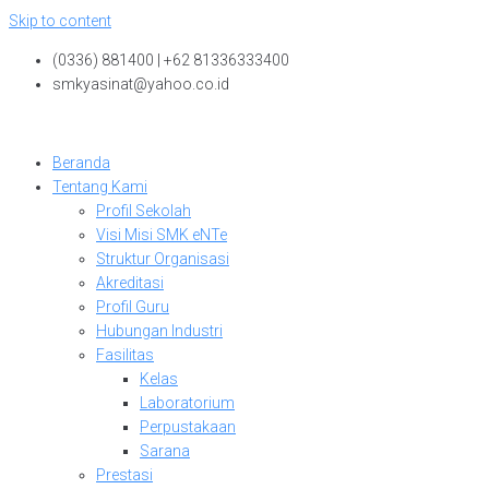
Skip to content
(0336) 881400 | +62 81336333400
smkyasinat@yahoo.co.id
Beranda
Tentang Kami
Profil Sekolah
Visi Misi SMK eNTe
Struktur Organisasi
Akreditasi
Profil Guru
Hubungan Industri
Fasilitas
Kelas
Laboratorium
Perpustakaan
Sarana
Prestasi