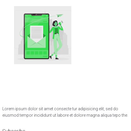
Lorem ipsum dolor sit amet consecte tur adipisicing elit, sed do
eiusmod tempor incididunt ut labore et dolore magna aliqua tepo the.