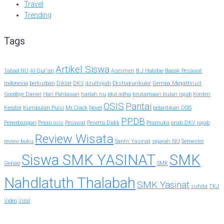
Travel
Trending
Tags
Artikel Siswa
1abad NU
Al-Qur'an
Asesmen
B.J Habibie
Bapak Pesawat
Indonesia
berkurban
Diklat
DKV
dzulhijjah
Ekstrakurikuler
Gempa Megathrust
Goodbye Daniel
Hari Pahlawan
harlah nu
idul adha
keutamaan bulan rajab
Konten
OSIS
Pantai
Kreator
Kumpulan Puisi
Mr.Crack
Novel
pelantikan OSIS
PPDB
Penerbangan
Peran osis
Pesawat
Peserta Didik
Pramuka
prodi DKV
rajab
Review Wisata
review buku
Santri Yasinat
sejarah NU
Semester
Siswa SMK YASINAT
SMK
Genap
SMK
Nahdlatuth Thalabah
SMK Yasinat
suhita
TKJ
Video
Viral