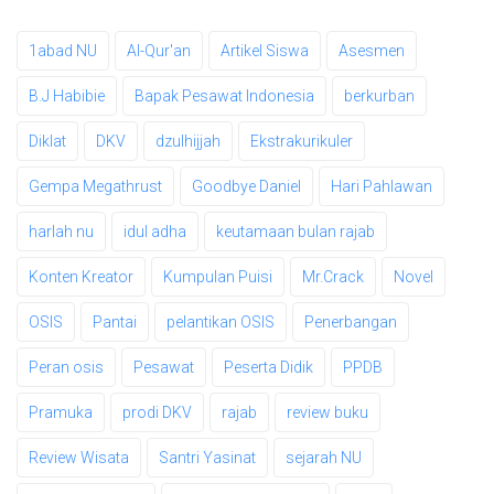
1abad NU
Al-Qur'an
Artikel Siswa
Asesmen
B.J Habibie
Bapak Pesawat Indonesia
berkurban
Diklat
DKV
dzulhijjah
Ekstrakurikuler
Gempa Megathrust
Goodbye Daniel
Hari Pahlawan
harlah nu
idul adha
keutamaan bulan rajab
Konten Kreator
Kumpulan Puisi
Mr.Crack
Novel
OSIS
Pantai
pelantikan OSIS
Penerbangan
Peran osis
Pesawat
Peserta Didik
PPDB
Pramuka
prodi DKV
rajab
review buku
Review Wisata
Santri Yasinat
sejarah NU