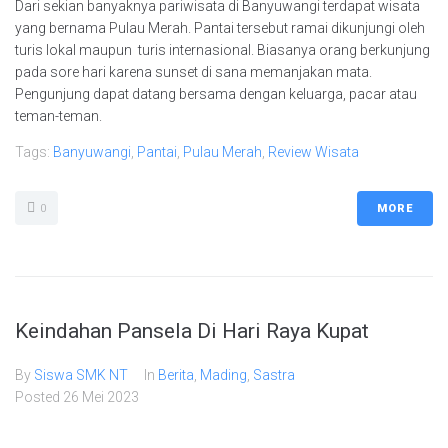
Dari sekian banyaknya pariwisata di Banyuwangi terdapat wisata
yang bernama Pulau Merah. Pantai tersebut ramai dikunjungi oleh
turis lokal maupun turis internasional. Biasanya orang berkunjung
pada sore hari karena sunset di sana memanjakan mata.
Pengunjung dapat datang bersama dengan keluarga, pacar atau
teman-teman.
Tags:
Banyuwangi
,
Pantai
,
Pulau Merah
,
Review Wisata
0
MORE
Keindahan Pansela Di Hari Raya Kupat
By
Siswa SMK NT
In
Berita
,
Mading
,
Sastra
Posted
26 Mei 2023