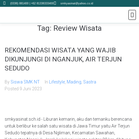
(0336) 881400 | +62 81336333400
smkyasinat@yahoo.co.id
Tag:
Review Wisata
Tenta
REKOMENDASI WISATA YANG WAJIB
DIKUNJUNGI DI NGANJUK, AIR TERJUN
SEDUDO
By
Siswa SMK NT
In
Lifestyle
,
Mading
,
Sastra
Posted
9 Juni 2023
smkyasinat.sch.id - Liburan kemarin, aku dan temanku berencana
untuk berlibur ke salah satu wisata di Jawa Timur yaitu Air Terjun
Sedudo tepatnya di Desa Ngliman, Kecamatan Sawahan,