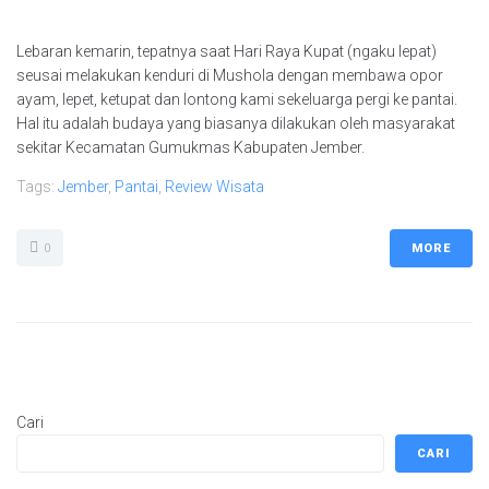
Lebaran kemarin, tepatnya saat Hari Raya Kupat (ngaku lepat)
seusai melakukan kenduri di Mushola dengan membawa opor
ayam, lepet, ketupat dan lontong kami sekeluarga pergi ke pantai.
Hal itu adalah budaya yang biasanya dilakukan oleh masyarakat
sekitar Kecamatan Gumukmas Kabupaten Jember.
Tags:
Jember
,
Pantai
,
Review Wisata
0
MORE
Cari
CARI