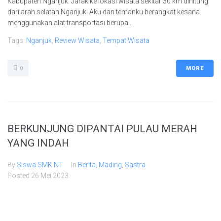
Kabupaten Nganjuk. Jarak ke lokasi wisata sekitar 30 km dihitung
dari arah selatan Nganjuk. Aku dan temanku berangkat kesana
menggunakan alat transportasi berupa...
Tags:
Nganjuk
,
Review Wisata
,
Tempat Wisata
0
MORE
BERKUNJUNG DIPANTAI PULAU MERAH
YANG INDAH
By
Siswa SMK NT
In
Berita
,
Mading
,
Sastra
Posted
26 Mei 2023