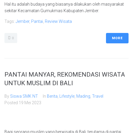
Hal itu adalah budaya yang biasanya dilakukan oleh masyarakat
sekitar Kecamatan Gumukmas Kabupaten Jember.
Tags:
Jember
,
Pantai
,
Review Wisata
0
MORE
PANTAI MANYAR, REKOMENDASI WISATA
UNTUK MUSLIM DI BALI
By
Siswa SMK NT
In
Berita
,
Lifestyle
,
Mading
,
Travel
Posted
19 Mei 2023
Bagi seorang muslim yang berwisata di Bali, terutama di pantai