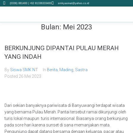
(0336) 881400 | +62 81336333400
smkyasinat@yahoo.co.id
Bulan:
Mei 2023
BERKUNJUNG DIPANTAI PULAU MERAH
YANG INDAH
By
Siswa SMK NT
In
Berita
,
Mading
,
Sastra
Posted
26 Mei 2023
Dari sekian banyaknya pariwisata di Banyuwangi terdapat wisata
yang bernama Pulau Merah. Pantai tersebut ramai dikunjungi oleh
turis lokal maupun turis internasional. Biasanya orang berkunjung
pada sore hari karena sunset di sana memanjakan mata.
Pengunjung dapat datang bersama dengan keluarga, pacar atau