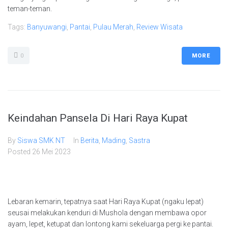
teman-teman.
Tags:
Banyuwangi
,
Pantai
,
Pulau Merah
,
Review Wisata
0
MORE
Keindahan Pansela Di Hari Raya Kupat
By
Siswa SMK NT
In
Berita
,
Mading
,
Sastra
Posted
26 Mei 2023
Lebaran kemarin, tepatnya saat Hari Raya Kupat (ngaku lepat)
seusai melakukan kenduri di Mushola dengan membawa opor
ayam, lepet, ketupat dan lontong kami sekeluarga pergi ke pantai.