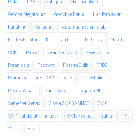
Diklat
DKV
dzulhijjah
Ekstrakurikuler
Gempa Megathrust
Goodbye Daniel
Hari Pahlawan
harlah nu
idul adha
keutamaan bulan rajab
Konten Kreator
Kumpulan Puisi
Mr.Crack
Novel
OSIS
Pantai
pelantikan OSIS
Penerbangan
Peran osis
Pesawat
Peserta Didik
PPDB
Pramuka
prodi DKV
rajab
review buku
Review Wisata
Santri Yasinat
sejarah NU
Semester Genap
Siswa SMK YASINAT
SMK
SMK Nahdlatuth Thalabah
SMK Yasinat
suhita
TKJ
Video
Viral